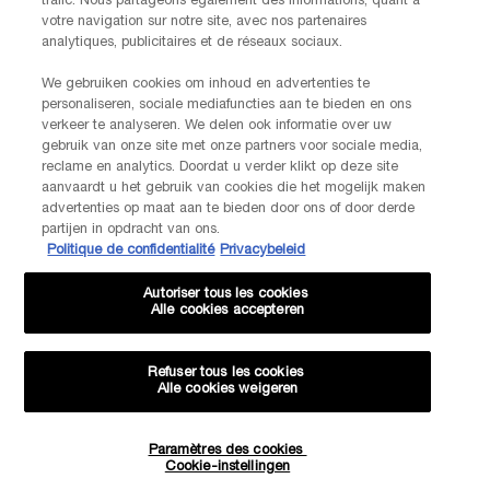
trafic. Nous partageons également des informations, quant à
LANCOME PARIS
votre navigation sur notre site, avec nos partenaires
14, rue Royale - 75008 Paris France
analytiques, publicitaires et de réseaux sociaux.
Info.conso@be.lancome.com
We gebruiken cookies om inhoud en advertenties te
personaliseren, sociale mediafuncties aan te bieden en ons
Options d'achat
verkeer te analyseren. We delen ook informatie over uw
gebruik van onze site met onze partners voor sociale media,
reclame en analytics. Doordat u verder klikt op deze site
€ - BE (FR)
aanvaardt u het gebruik van cookies die het mogelijk maken
advertenties op maat aan te bieden door ons of door derde
partijen in opdracht van ons.
Politique de confidentialité
Privacybeleid
© Lancôme
Autoriser tous les cookies
Alle cookies accepteren
Refuser tous les cookies
Alle cookies weigeren
Plan du site
CGU
Politique de confidentialité
FAQ
Conditions générales de vente
Contactez-nous
-20% SUR VOTRE 1ÈRE COMMANDE*
Paramètres des cookies
Évaluations et avis
Livraison et retours
Gestion des Cookies
Cookie-instellingen