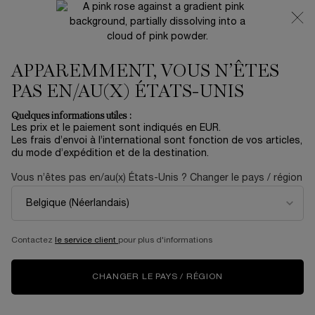
NOUVEAUTÉ 🍒 LA VIE EST BELLE VERY CHERRY |
RECEVEZ UNE TROUSSE LUXE ET UNE MINIATURE
OFFERTES POUR L’ACHAT D’UN FORMAT FULL-SIZE
APPAREMMENT, VOUS N’ÊTES
0
Mon
0 produit
panier
PAS EN/AU(X) ÉTATS-UNIS
Contenu principal
Accueil
NOUVEAUTÉS
Quelques informations utiles :
Trier par
TRIER PAR
Les prix et le paiement sont indiqués en EUR.
31 produits
TOP RATED
AFFINER
MENU DE FILTRAGE
Les frais d’envoi à l’international sont fonction de vos articles,
du mode d’expédition et de la destination.
Vous n’êtes pas en/au(x) États-Unis ? Changer le pays / région
ÉDITION
ÉDITION
LIMITÉE
LIMITÉE
Contactez
le service client
pour plus d'informations
CHANGER LE PAYS / RÉGION