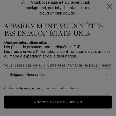
NOUVEAUTÉ 🍒 LA VIE EST BELLE VERY CHERRY |
RECEVEZ UNE TROUSSE LUXE ET UNE MINIATURE
OFFERTES POUR L’ACHAT D’UN FORMAT FULL-SIZE
APPAREMMENT, VOUS N’ÊTES
0
Mon
0 produit
panier
PAS EN/AU(X) ÉTATS-UNIS
Contenu principal
Accueil
Soin
Quelques informations utiles :
Trier par
TRIER PAR
Les prix et le paiement sont indiqués en EUR.
56 produits
TOP RATED
AFFINER
MENU DE FILTRAGE
Les frais d’envoi à l’international sont fonction de vos articles,
du mode d’expédition et de la destination.
Vous n’êtes pas en/au(x) États-Unis ? Changer le pays / région
BESTSELLER
NOUVEAU
Contactez
le service client
pour plus d'informations
CHANGER LE PAYS / RÉGION