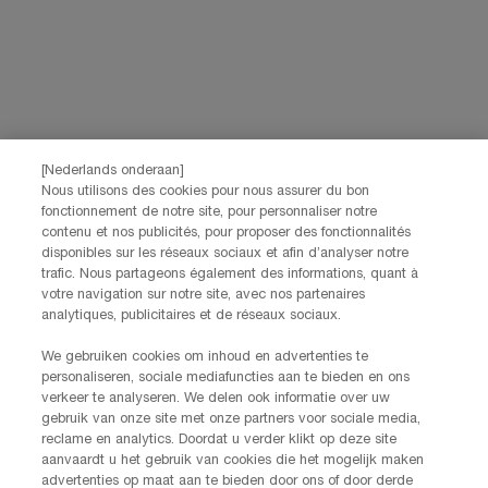
JE M’INSCRIS
CONTACTEZ-NOUS
Nos services Lancôme sont à votre écoute. N'hésitez pas à
nous contacter :
Par téléphone: +32 28 44 00 02 (9h00 - 17h00 | Lundi –
[Nederlands onderaan]
Vendredi)
Nous utilisons des cookies pour nous assurer du bon
Via e-mail
fonctionnement de notre site, pour personnaliser notre
contenu et nos publicités, pour proposer des fonctionnalités
disponibles sur les réseaux sociaux et afin d’analyser notre
INFORMATIONS SUR LE FABRICANT
trafic. Nous partageons également des informations, quant à
LANCOME PARIS
votre navigation sur notre site, avec nos partenaires
14, rue Royale - 75008 Paris France
analytiques, publicitaires et de réseaux sociaux.
Info.conso@be.lancome.com
We gebruiken cookies om inhoud en advertenties te
personaliseren, sociale mediafuncties aan te bieden en ons
Options d'achat
verkeer te analyseren. We delen ook informatie over uw
gebruik van onze site met onze partners voor sociale media,
reclame en analytics. Doordat u verder klikt op deze site
€ - BE (FR)
aanvaardt u het gebruik van cookies die het mogelijk maken
advertenties op maat aan te bieden door ons of door derde