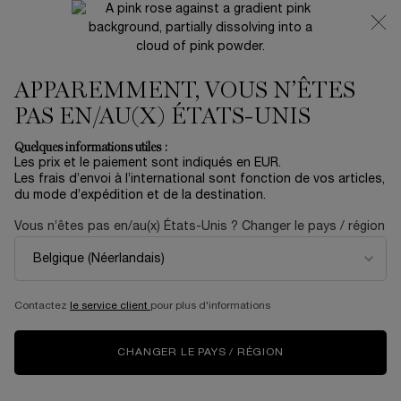
NOUVEAUTÉ 🍒 LA VIE EST BELLE VERY CHERRY |
RECEVEZ UNE TROUSSE LUXE ET UNE MINIATURE
OFFERTES POUR L’ACHAT D’UN FORMAT FULL-SIZE
APPAREMMENT, VOUS N’ÊTES
0
Mon
0 produit
panier
PAS EN/AU(X) ÉTATS-UNIS
Contenu principal
Accueil
Coffrets
Quelques informations utiles :
Les prix et le paiement sont indiqués en EUR.
COFFRET SUMMER CUP Ô OUI
Les frais d’envoi à l’international sont fonction de vos articles,
du mode d’expédition et de la destination.
LIMITED EDITION SET
Vous n’êtes pas en/au(x) États-Unis ? Changer le pays / région
69,00 €
En rupture
Envie d’été ? Bienvenue au Lancôme Beach Club. Au menu,
notre cocktail signature : doux, frais et en ...
En savoir plus
Contactez
le service client
pour plus d'informations
ÉDITION LIMITÉE
CHANGER LE PAYS / RÉGION