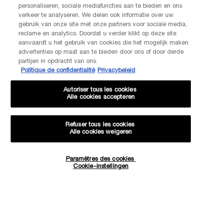
personaliseren, sociale mediafuncties aan te bieden en ons
Par téléphone: +32 28 44 00 02 (9h00 - 17h00 | Lundi –
verkeer te analyseren. We delen ook informatie over uw
Vendredi)
Via e-mail
gebruik van onze site met onze partners voor sociale media,
reclame en analytics. Doordat u verder klikt op deze site
aanvaardt u het gebruik van cookies die het mogelijk maken
INFORMATIONS SUR LE FABRICANT
advertenties op maat aan te bieden door ons of door derde
LANCOME PARIS
partijen in opdracht van ons.
14, rue Royale - 75008 Paris France
Politique de confidentialité
Privacybeleid
Info.conso@be.lancome.com
Autoriser tous les cookies
Alle cookies accepteren
Options d'achat
Refuser tous les cookies
Alle cookies weigeren
€ - BE (FR)
Paramètres des cookies
Quantité
Cookie-instellingen
−
+
69,00 €
―
EN RUPTURE DE STOCK
COFFRET
© Lancôme