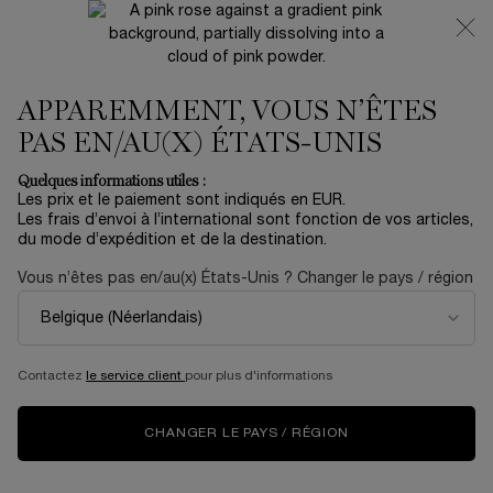
NOUVEAUTÉ 🍒 LA VIE EST BELLE VERY CHERRY |
RECEVEZ UNE TROUSSE LUXE ET UNE MINIATURE
OFFERTES POUR L’ACHAT D’UN FORMAT FULL-SIZE
APPAREMMENT, VOUS N’ÊTES
0
Mon
0 produit
panier
PAS EN/AU(X) ÉTATS-UNIS
Contenu principal
...
PARFUM
Parfum Femme
Quelques informations utiles :
Trier par
TRIER PAR
Les prix et le paiement sont indiqués en EUR.
13 produits
TOP RATED
AFFINER
MENU DE FILTRAGE
Les frais d’envoi à l’international sont fonction de vos articles,
du mode d’expédition et de la destination.
Vous n’êtes pas en/au(x) États-Unis ? Changer le pays / région
NOUVEAU
ÉDITION
LIMITÉE
Contactez
le service client
pour plus d'informations
CHANGER LE PAYS / RÉGION