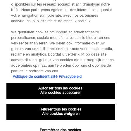
disponibles sur les réseaux sociaux et afin d’analyser notre
INFORMATIONS SUR LE FABRICANT
trafic. Nous partageons également des informations, quant à
LANCOME PARIS
votre navigation sur notre site, avec nos partenaires
14, rue Royale - 75008 Paris France
analytiques, publicitaires et de réseaux sociaux.
Info.conso@be.lancome.com
We gebruiken cookies om inhoud en advertenties te
personaliseren, sociale mediafuncties aan te bieden en ons
Options d'achat
verkeer te analyseren. We delen ook informatie over uw
gebruik van onze site met onze partners voor sociale media,
reclame en analytics. Doordat u verder klikt op deze site
€ - BE (FR)
aanvaardt u het gebruik van cookies die het mogelijk maken
advertenties op maat aan te bieden door ons of door derde
partijen in opdracht van ons.
Politique de confidentialité
Privacybeleid
© Lancôme
Autoriser tous les cookies
Alle cookies accepteren
Refuser tous les cookies
Alle cookies weigeren
Plan du site
CGU
Politique de confidentialité
FAQ
Conditions générales de vente
Contactez-nous
-20% SUR VOTRE 1ÈRE COMMANDE*
Paramètres des cookies
Évaluations et avis
Livraison et retours
Gestion des Cookies