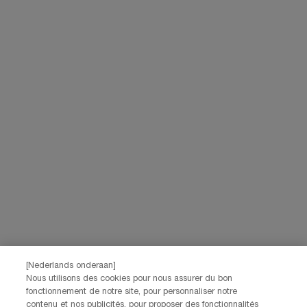
*Les données que vous nous fournissez seront utilisées par L'Oréal
Benelux pour gérer votre compte. Elles seront également utilisées, avec
votre consentement ci-dessus, pour enrichir votre profil et vous proposer
des offres personnalisées par communication directe de la part de
Lancôme, ainsi que par le biais de publicités de ses différentes marques
sur les sites web et les réseaux sociaux partenaires, et pour mesurer la
performance de nos activités marketing. Vous pouvez rétracter votre
consentement à tout moment via le lien de désabonnement présent dans
nos communications électroniques. Pour en savoir plus sur le traitement
de vos données et vos droits, consultez notre
Politique de confidentialité.
JE M’INSCRIS
CONTACTEZ-NOUS
Nos services Lancôme sont à votre écoute. N'hésitez pas à
nous contacter :
Par téléphone: +32 28 44 00 02 (9h00 - 17h00 | Lundi –
[Nederlands onderaan]
Vendredi)
Nous utilisons des cookies pour nous assurer du bon
Via e-mail
fonctionnement de notre site, pour personnaliser notre
contenu et nos publicités, pour proposer des fonctionnalités