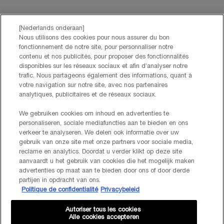
*Les données que vous nous fournissez seront utilisées par L'Oréal
Benelux pour gérer votre compte. Elles seront également utilisées, avec
votre consentement ci-dessus, pour enrichir votre profil et vous proposer
[Nederlands onderaan]
des offres personnalisées par communication directe de la part de
Nous utilisons des cookies pour nous assurer du bon
Lancôme, ainsi que par le biais de publicités de ses différentes marques
fonctionnement de notre site, pour personnaliser notre
sur les sites web et les réseaux sociaux partenaires, et pour mesurer la
contenu et nos publicités, pour proposer des fonctionnalités
performance de nos activités marketing. Vous pouvez rétracter votre
disponibles sur les réseaux sociaux et afin d’analyser notre
consentement à tout moment via le lien de désabonnement présent dans
trafic. Nous partageons également des informations, quant à
nos communications électroniques. Pour en savoir plus sur le traitement
votre navigation sur notre site, avec nos partenaires
de vos données et vos droits, consultez notre
Politique de confidentialité.
analytiques, publicitaires et de réseaux sociaux.
We gebruiken cookies om inhoud en advertenties te
personaliseren, sociale mediafuncties aan te bieden en ons
JE M’INSCRIS
verkeer te analyseren. We delen ook informatie over uw
gebruik van onze site met onze partners voor sociale media,
reclame en analytics. Doordat u verder klikt op deze site
CONTACTEZ-NOUS
aanvaardt u het gebruik van cookies die het mogelijk maken
Nos services Lancôme sont à votre écoute. N'hésitez pas à
advertenties op maat aan te bieden door ons of door derde
nous contacter :
partijen in opdracht van ons.
Politique de confidentialité
Privacybeleid
Par téléphone: +32 28 44 00 02 (9h00 - 17h00 | Lundi –
Vendredi)
Via e-mail
Autoriser tous les cookies
Alle cookies accepteren