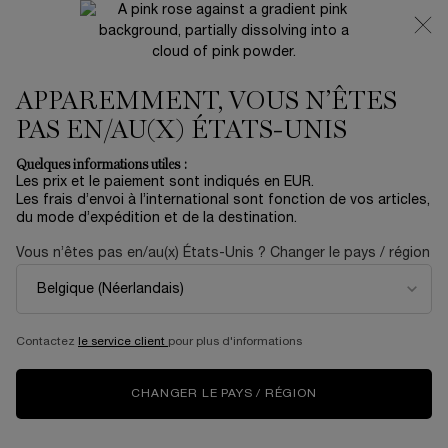
NOUVEAUTÉ 🍒 LA VIE EST BELLE VERY CHERRY |
RECEVEZ UNE TROUSSE LUXE ET UNE MINIATURE
OFFERTES POUR L’ACHAT D’UN FORMAT FULL-SIZE
Contenu principal
APPAREMMENT, VOUS N’ÊTES
0
Mon
0 produit
panier
PAS EN/AU(X) ÉTATS-UNIS
Quelques informations utiles :
Les prix et le paiement sont indiqués en EUR.
Les frais d’envoi à l’international sont fonction de vos articles,
du mode d’expédition et de la destination.
Vous n’êtes pas en/au(x) États-Unis ? Changer le pays / région
JUICY TUBES
Contactez
le service client
pour plus d'informations
Vous l’attendiez, le gloss iconique de Lancôme est de retour
et plus juicy que jamais ! Retrouvez le confort moelleux et la
brillance signature de Juicy Tubes, le gloss culte original.
CHANGER LE PAYS / RÉGION
(Re)découvrez la collection Juicy Tubes.​