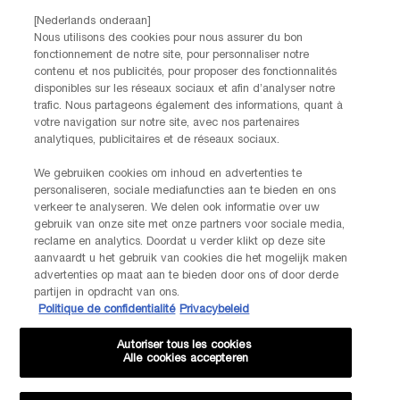
Par téléphone: +32 28 44 00 02 (9h00 - 17h00 | Lundi –
[Nederlands onderaan]
Vendredi)
Nous utilisons des cookies pour nous assurer du bon
Via e-mail
fonctionnement de notre site, pour personnaliser notre
contenu et nos publicités, pour proposer des fonctionnalités
disponibles sur les réseaux sociaux et afin d’analyser notre
INFORMATIONS SUR LE FABRICANT
trafic. Nous partageons également des informations, quant à
LANCOME PARIS
votre navigation sur notre site, avec nos partenaires
14, rue Royale - 75008 Paris France
analytiques, publicitaires et de réseaux sociaux.
Info.conso@be.lancome.com
We gebruiken cookies om inhoud en advertenties te
personaliseren, sociale mediafuncties aan te bieden en ons
verkeer te analyseren. We delen ook informatie over uw
Options d'achat
gebruik van onze site met onze partners voor sociale media,
reclame en analytics. Doordat u verder klikt op deze site
€ - BE (FR)
aanvaardt u het gebruik van cookies die het mogelijk maken
advertenties op maat aan te bieden door ons of door derde
partijen in opdracht van ons.
Politique de confidentialité
Privacybeleid
© Lancôme
Autoriser tous les cookies
Alle cookies accepteren