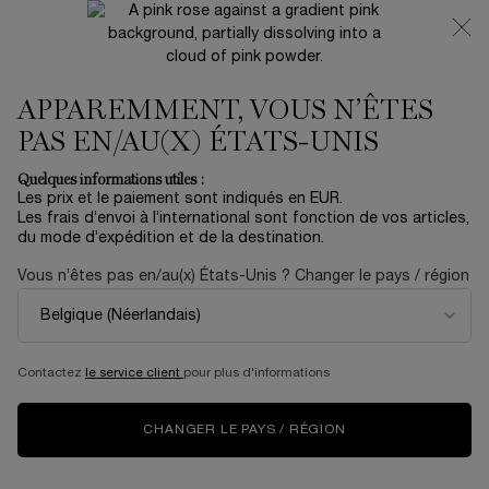
NOUVEAUTÉ 🍒 LA VIE EST BELLE VERY CHERRY |
RECEVEZ UNE TROUSSE LUXE ET UNE MINIATURE
OFFERTES POUR L’ACHAT D’UN FORMAT FULL-SIZE
APPAREMMENT, VOUS N’ÊTES
0
Mon
0 produit
panier
PAS EN/AU(X) ÉTATS-UNIS
Contenu principal
AUCUN RÉSULTAT TROUVÉ
Quelques informations utiles :
Les prix et le paiement sont indiqués en EUR.
Les frais d’envoi à l’international sont fonction de vos articles,
du mode d’expédition et de la destination.
NOUVEAU
ÉDITION
NOUV
LIMITÉE
Vous n’êtes pas en/au(x) États-Unis ? Changer le pays / région
Contactez
le service client
pour plus d'informations
CHANGER LE PAYS / RÉGION
LA VIE EST BELLE
COFFRET SOIN
CR
VERY CHERRY
RÉNERGIE H.C.F.
CO