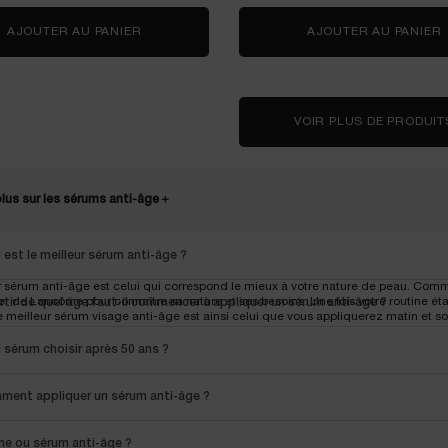
AJOUTER AU PANIER
ADVANCED GÉNIFIQUE
AJOUTER AU PANIER
VOIR PLUS DE PRODUIT
plus sur les sérums anti-âge
＋
 est le meilleur sérum anti-âge ?
r sérum anti-âge est celui qui correspond le mieux à votre nature de peau. Com
r de Lancôme pour connaître sa nature et ses besoins. Une fois votre routine étab
rtir de quel âge faut-il commencer à appliquer un sérum anti-âge ?
e meilleur sérum visage anti-âge est ainsi celui que vous appliquerez matin et soir
 sérum choisir après 50 ans ?
ent appliquer un sérum anti-âge ?
e ou sérum anti-âge ?