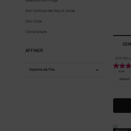
Masque & Gommage
Soin Contours des Yeux & Lèvres
Soin Corps
Crème Solaire
GÉN
AFFINER
NOUVELL
PEAU 1 R
Gamme de Prix
Select a
size
for 