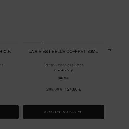
.C.F.
LA VIE EST BELLE COFFRET 30ML
CO
es
Édition limitée des Fêtes
Lancôme Lip
et Soin Rénergie H.C.F. Triple Serum 50ml
One size only
for La Vie Est Belle Coffret 30ml
Gift Set
rix
Ancien prix
208,00 €
Nouveau prix
124,80 €
OFFRET SOIN RÉNERGIE H.C.F. TRIPLE SERUM 50ML
AJOUTER AU PANIER
LA VIE EST BELLE COFF