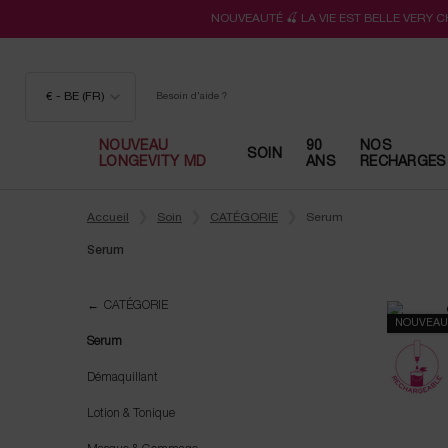
NOUVEAUTÉ 🍒 LA VIE EST BELLE VERY 
€ - BE (FR)
Besoin d'aide ?
NOUVEAU
90
NOS
SOIN
LONGEVITY MD
ANS
RECHARGES
Contenu principal
Accueil
Soin
CATÉGORIE
Serum
Serum
Serum
CATÉGORIE
NOUVEAU
Serum
Démaquillant
Lotion & Tonique