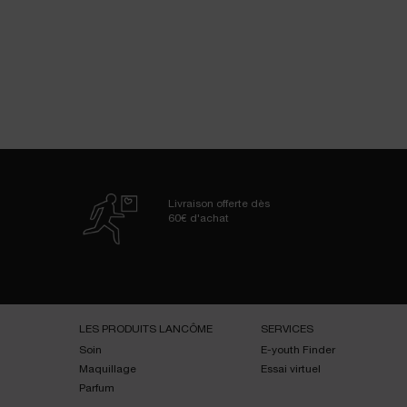
Livraison offerte dès
60€ d'achat
Navigation de bas de page
LES PRODUITS LANCÔME
SERVICES
Soin
E-youth Finder
Maquillage
Essai virtuel
Parfum