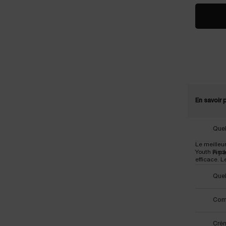
En savoir 
Quel
Le meilleu
Youth Finde
A pa
efficace. L
Quel
Comm
Crèm