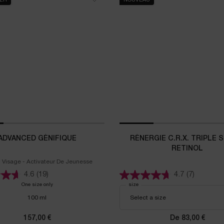
LER
NOUVEAU
ADVANCED GÉNIFIQUE
RÉNERGIE C.R.X. TRIPLE 
RETINOL
Visage - Activateur De Jeunesse
4.6
(19)
4.7
(7)
One size only
for Advanced Génifique
Select a
size
for RÉNERGIE C.R.X. TRIPLE SERU
100 ml
157,00 €
De 83,00 €