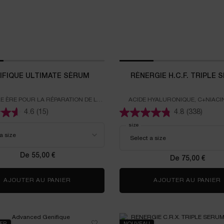
IFIQUE ULTIMATE SÉRUM
RÉNERGIE H.C.F. TRIPLE 
E ÈRE POUR LA RÉPARATION DE LA
ACIDE HYALURONIQUE, C+NIACI
ÉPARE LES DOMMAGES VISIBLES DE
ACIDE FÉRULIQUE
4.6
(15)
4.8
(338)
L’ÂGE DÈS 1 SEMAINE 2
GÉNIFIQUE ULTIMATE SÉRUM
Select a
size
for RÉNERGIE H.C.F. TRIPLE SERU
De 55,00 €
De 75,00 €
AJOUTER AU PANIER
GÉNIFIQUE ULTIMATE SÉRUM
AJOUTER AU PANIER