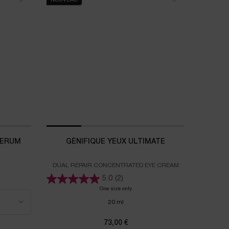
NOUVEAU
SERUM
GÉNIFIQUE YEUX ULTIMATE
DUAL REPAIR CONCENTRATED EYE CREAM
5.0
(2)
M RETINOL
One size only
for GÉNIFIQUE YEUX ULTIMATE
20 ml
73,00 €