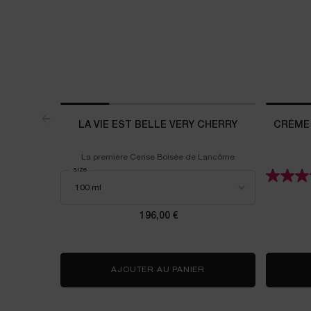
LA VIE EST BELLE VERY CHERRY
CRÈME 
La première Cerise Boisée de Lancôme
Select a
size
for La Vie est Belle Very Cherry
196,00 €
AJOUTER AU PANIER
LA VIE EST BELLE VER