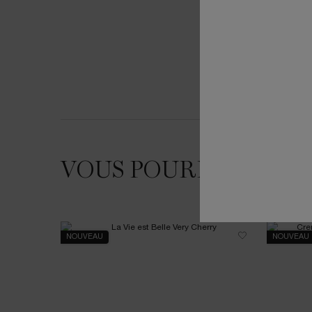
Découvrez 
Conseils S
Diagnostic
VOUS POURRIEZ AIM
NOUVEAU
NOUVEAU