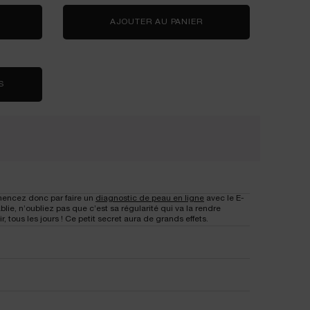
RÉNERGIE C.R.X. TRIPLE SERUM RETINOL
AJOUTER AU PANIER
GÉNIFIQUE YEUX ULTI
S
mencez donc par faire un
diagnostic de peau en ligne
avec le E-
lie, n’oubliez pas que c’est sa régularité qui va la rendre
, tous les jours ! Ce petit secret aura de grands effets.