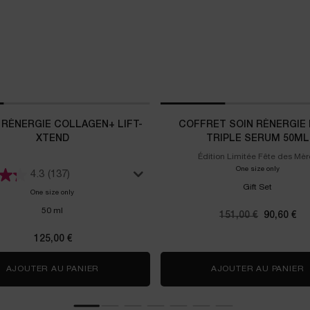
RÉNERGIE COLLAGEN+ LIFT-
COFFRET SOIN RÉNERGIE H
XTEND
TRIPLE SERUM 50ML
Édition Limitée Fête des Mèr
One size only
for Coffr
4.3
(137)
Gift Set
One size only
for Crème Rénergie Collagen+ Lift-Xtend
50 ml
Ancien prix
151,00 €
Nouveau p
90,60 €
125,00 €
Y CHERRY
AJOUTER AU PANIER
CRÈME RÉNERGIE COLLAGEN+ LIFT-XTEND
AJOUTER AU PANIER
C