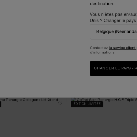
destination.
Vous n’êtes pas en/au(
les autres catégories & contenus :
Unis ? Changer le pays 
oin
-
Comment appliquer un sérum ?
-
Crème contour des yeux
-
Sérum vitamin
 de peau
-
Crème anti-âge
-
Crème hydratante visage
Contactez
le service client
d'informations
CHANGER LE PAYS / 
ER
ÉDITION LIMITÉE