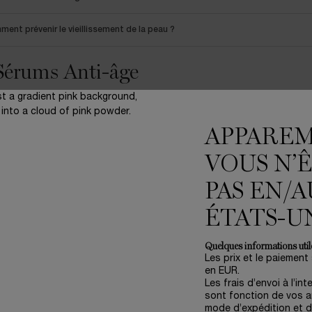
ent prévenir le vieillissement de la peau ?
Sérums Anti-âge
ms
Anti-Âge
sont les meilleurs alliés pour lutter contre les signes du vieillissement
es de cibler les effets du temps avec précision. Que ce soient les
rides
et ridule
 a chez Lancôme le sérum anti-âge parfait pour vous offrir une peau zéro défaut.
APPARE
tape indispensable d’une bonne routine de beauté, le sérum anti-âge va préparer
VOUS N’
ent démaquillée, ce produit magique va instantanément redonner de l’éclat à v
jeunesse de la peau, le
sérum anti-âge Advanced Génifique
convient parfaitement
 miraculeux pour préparer la peau au maquillage. Si vous cherchez un sérum visag
PAS EN/A
rum anti-âge Rénergie H.C.F. Triple Serum
est l’expression ultime du soin haute
s anti-âge pour un produit tout-en-un encore jamais vu.
L’Acide Hyaluronique
va 
le teint, réduire l’apparence des taches du visage, et apaiser la peau. Et enfin l’
ÉTATS-U
 vieillissement. Côté régénération cellulaire de la peau, place au
sérum anti-âg
tat bluffant.
Quelques informations utile
e sérum visage anti-âge existe sous des formes variées, n’oubliez pas de donne
Les prix et le paiement
un
masque anti-âge
pour des résultats exceptionnels. Le
masque sérum anti-âge
en EUR.
éclat immédiat absolument spectaculaire.
Les frais d’envoi à l’int
sont fonction de vos ar
e sérum anti-âge bien absorbé par la peau, passez à votre crème visage habituell
z pas : c’est la régularité de votre routine qui va lui donner toute son efficacité.
mode d’expédition et d