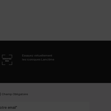
Essayez virtuellement
les iconiques Lancôme
)
Champ Obligatoire
otre email
*