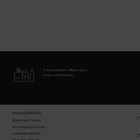
3 échantillons
offerts pour
toute commande
ENGAGEMENTS
(*
Write Her Future
Accompagner nos
consommateurs
V