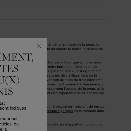
. Champion de l’éclat du teint et de la jeunesse de la peau, ils
s, la perte de fermeté du visage ou encore le manque d’éclat du
MMENT,
 la peau à la suite des soins du visage. Appliqué sur une peau
ÊTES
otre teint, pour un effet bonne mine immédiat. Champion de
 à tous les âges, et à tous les types de peau. Il est également
e anti-âge qui cible tous les signes de vieillissement de la
U(X)
 performance à la Lancôme, avec son alliance de trois puissants
hydrater, lisser et repulper la peau.
La Vitamine C+ Niacinamide
Acide Férulique va améliorer globalement l’aspect de la peau, et la
NIS
e Absolue Le Sérum
qui promet une expérience aussi sensorielle
s :
r un coup de boost à votre routine beauté en intégrant de temps
 sont indiqués
 Advanced Génifique – Le Masque Hydrogel
vous donnera ainsi
ernational
ticles, du
e pour prolonger ce moment de soin qui n’appartient qu’à vous.
e la