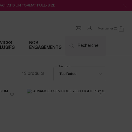
’ACHAT D’UN FORMAT FULL-SIZE
Mon panier
0
0 produit
VICES
NOS
Recherche
LUSIFS
ENGAGEMENTS
Trier par
Trier par
13 produits
Top Rated