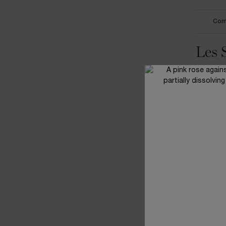
Comm
Les 
Les Séru
sont capabl
teint, il y
Première é
préalablem
l’éclat de 
un produit
peau, le
sé
ingrédient
va unifier 
protéger du
qu’un résul
Et comme l
en temps 
un coup d’
Une fois l
Et n’oublie