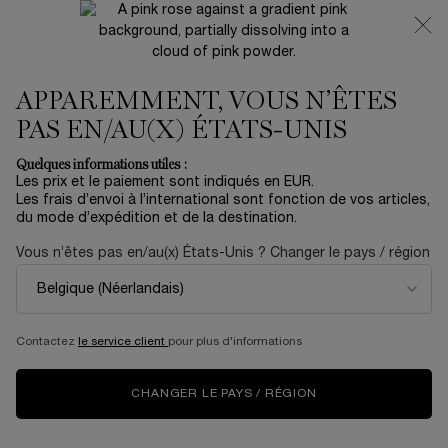
NOUVEAUTÉ 🍒 LA VIE EST BELLE VERY CHERRY |
RECEVEZ UNE TROUSSE LUXE ET UNE MINIATURE
OFFERTES POUR L’ACHAT D’UN FORMAT FULL-SIZE
APPAREMMENT, VOUS N’ÊTES
0
Mon
0 produit
panier
PAS EN/AU(X) ÉTATS-UNIS
Contenu principal
AUCUN RÉSULTAT TROUVÉ
Quelques informations utiles :
Les prix et le paiement sont indiqués en EUR.
Les frais d’envoi à l’international sont fonction de vos articles,
du mode d’expédition et de la destination.
NOUVEAU
ÉDITION
NOUV
LIMITÉE
Vous n’êtes pas en/au(x) États-Unis ? Changer le pays / région
Contactez
le service client
pour plus d'informations
CHANGER LE PAYS / RÉGION
LA VIE EST BELLE
COFFRET SOIN
CR
VERY CHERRY
RÉNERGIE H.C.F.
CO