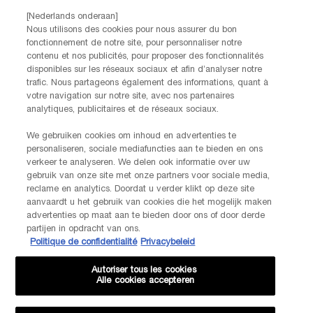
Par téléphone: +32 28 44 00 02 (9h00 - 17h00 | Lundi –
[Nederlands onderaan]
Vendredi)
Nous utilisons des cookies pour nous assurer du bon
Via e-mail
fonctionnement de notre site, pour personnaliser notre
contenu et nos publicités, pour proposer des fonctionnalités
disponibles sur les réseaux sociaux et afin d’analyser notre
INFORMATIONS SUR LE FABRICANT
trafic. Nous partageons également des informations, quant à
LANCOME PARIS
votre navigation sur notre site, avec nos partenaires
14, rue Royale - 75008 Paris France
analytiques, publicitaires et de réseaux sociaux.
Info.conso@be.lancome.com
We gebruiken cookies om inhoud en advertenties te
personaliseren, sociale mediafuncties aan te bieden en ons
verkeer te analyseren. We delen ook informatie over uw
Options d'achat
gebruik van onze site met onze partners voor sociale media,
reclame en analytics. Doordat u verder klikt op deze site
€ - BE (FR)
aanvaardt u het gebruik van cookies die het mogelijk maken
advertenties op maat aan te bieden door ons of door derde
partijen in opdracht van ons.
Politique de confidentialité
Privacybeleid
© Lancôme
Autoriser tous les cookies
Alle cookies accepteren