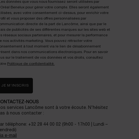
Les données que vous nous fournissez seront utilisées par
'Oréal Benelux pour gérer votre compte. Elles seront également
tilisées, avec votre consentement ci-dessus, pour enrichir votre
rofil et vous proposer des offres personnalisées par
ommunication directe de la part de Lancôme, ainsi que par le
iais de publicités de ses différentes marques sur les sites web et
es réseaux sociaux partenaires, et pour mesurer la performance
e nos activités marketing. Vous pouvez rétracter votre
onsentement à tout moment via le lien de désabonnement
résent dans nos communications électroniques. Pour en savoir
lus sur le traitement de vos données et vos droits, consultez
otre
Politique de confidentialité.
JE M’INSCRIS
CONTACTEZ-NOUS
os services Lancôme sont à votre écoute. N'hésitez
as à nous contacter :
ar téléphone: +32 28 44 00 02 (9h00 - 17h00 | Lundi –
endredi)
ia e-mail