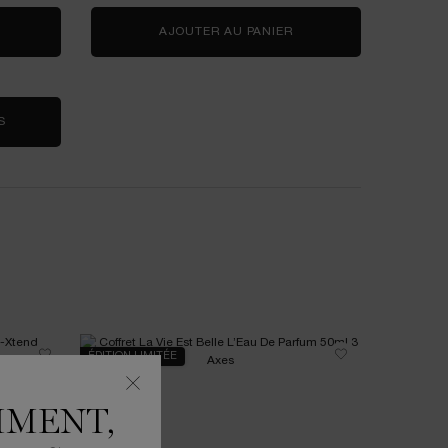
LASH IDÔLE FLUTTER EXTENSION MASCARA
AJOUTER AU PANIER
MASCARA HYPNÔSE
S
ÉDITION LIMITÉE
NOUVEAU
MMENT,