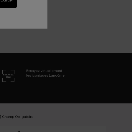
RÉGION
Essayez virtuellement
les iconiques Lancôme
)
Champ Obligatoire