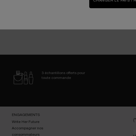
CHANGER LE PAYS / 
3 échantillons
offerts pour
toute commande
ENGAGEMENTS
(*
Write Her Future
Accompagner nos
consommateurs