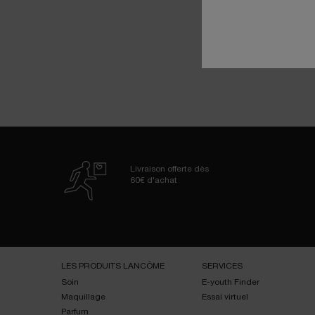
Livraison offerte dès
60€ d'achat
Navigation de bas de page
LES PRODUITS LANCÔME
SERVICES
Soin
E-youth Finder
Maquillage
Essai virtuel
Parfum