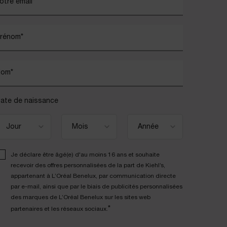
otre email
*
rénom
*
Nom
*
ate de naissance
Je déclare être âgé(e) d'au moins 16 ans et souhaite
recevoir des offres personnalisées de la part de Kiehl’s,
appartenant à L’Oréal Benelux, par communication directe
par e-mail, ainsi que par le biais de publicités personnalisées
des marques de L’Oréal Benelux sur les sites web
*
partenaires et les réseaux sociaux.