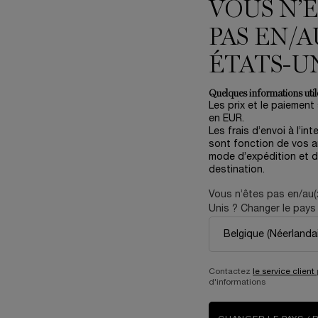
VOUS N’
PAS EN/A
ÉTATS-U
Quelques informations utile
Les prix et le paiement
en EUR.
Les frais d’envoi à l’int
RET SOIN RÉNERGIE H.C.F.
CRÈME RÉNERGIE COLLAGEN
sont fonction de vos ar
TRIPLE SERUM 50ML
XTEND
mode d’expédition et d
destination.
dition Limitée Fête des Mères
One size only
for Coffret Soin Rénergie H.C.F. Triple Serum 50ml
4.3
(137)
Vous n’êtes pas en/au(
Gift Set
Unis ? Changer le pays 
One size only
for Crème
50 ml
Ancien prix
151,00 €
Nouveau prix
90,60 €
125,00 €
Contactez
le service client
d'informations
Y CHERRY
AJOUTER AU PANIER
COFFRET SOIN RÉNERGIE H.C.F. TRIPLE SERU
AJOUTER AU PANIER
C