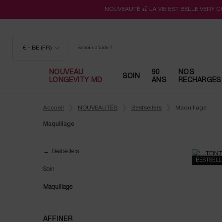
NOUVEAUTÉ 🍒 LA VIE EST BELLE VERY 
€ - BE (FR)
Besoin d'aide ?
NOUVEAU
90
NOS
SOIN
LONGEVITY MD
ANS
RECHARGES
Contenu principal
Accueil
NOUVEAUTÉS
Bestsellers
Maquillage
Maquillage
Maquillage
Bestsellers
BESTSEL
Soin
Maquillage
AFFINER