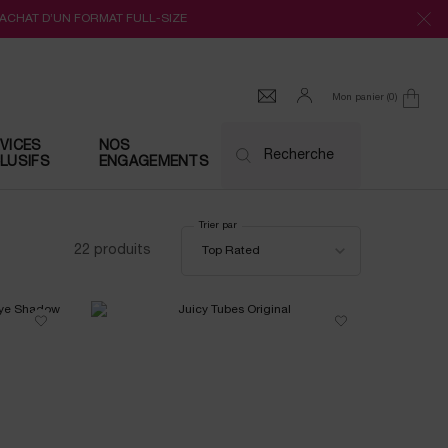
’ACHAT D’UN FORMAT FULL-SIZE
Mon panier
0
0 produit
VICES
NOS
Recherche
LUSIFS
ENGAGEMENTS
Trier par
Trier par
22 produits
Top Rated