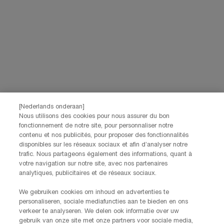
de vos données et vos droits, consultez notre
Politique de confidentialité.
JE M’INSCRIS
CONTACTEZ-NOUS
Nos services Lancôme sont à votre écoute. N'hésitez pas à
nous contacter :
Par téléphone: +32 28 44 00 02 (9h00 - 17h00 | Lundi –
[Nederlands onderaan]
Vendredi)
Nous utilisons des cookies pour nous assurer du bon
Via e-mail
fonctionnement de notre site, pour personnaliser notre
contenu et nos publicités, pour proposer des fonctionnalités
disponibles sur les réseaux sociaux et afin d’analyser notre
INFORMATIONS SUR LE FABRICANT
trafic. Nous partageons également des informations, quant à
LANCOME PARIS
votre navigation sur notre site, avec nos partenaires
14, rue Royale - 75008 Paris France
analytiques, publicitaires et de réseaux sociaux.
Info.conso@be.lancome.com
We gebruiken cookies om inhoud en advertenties te
personaliseren, sociale mediafuncties aan te bieden en ons
verkeer te analyseren. We delen ook informatie over uw
Options d'achat
gebruik van onze site met onze partners voor sociale media,