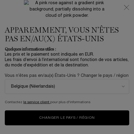
NOUVEAUTÉ 🍒 LA VIE EST BELLE VERY CHERRY |
RECEVEZ UNE TROUSSE LUXE ET UNE MINIATURE
OFFERTES POUR L’ACHAT D’UN FORMAT FULL-SIZE
APPAREMMENT, VOUS N’ÊTES
0
Mon
0 produit
panier
PAS EN/AU(X) ÉTATS-UNIS
Contenu principal
Quelques informations utiles :
APPRENDRE ET EXPLORER
Les prix et le paiement sont indiqués en EUR.
Les frais d’envoi à l’international sont fonction de vos articles,
du mode d’expédition et de la destination.
Découvrez-en plus sur nos produits et services
Vous n’êtes pas en/au(x) États-Unis ? Changer le pays / région
LANCÔME
BEAUTY SERVICES
Contactez
le service client
pour plus d'informations
Toute l'expertise de Lancôme à portée de
clic. Profitez de services exclusifs !
CHANGER LE PAYS / RÉGION
BEAUTY MAGAZINE