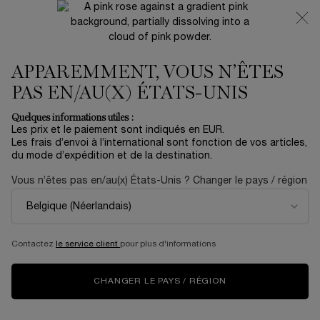
NOUVEAUTÉ 🍒 LA VIE EST BELLE VERY CHERRY |
RECEVEZ UNE TROUSSE LUXE ET UNE MINIATURE
OFFERTES POUR L’ACHAT D’UN FORMAT FULL-SIZE
APPAREMMENT, VOUS N’ÊTES
0
Mon
0 produit
panier
PAS EN/AU(X) ÉTATS-UNIS
Contenu principal
Accueil
Soin
Quelques informations utiles :
Trier par
TRIER PAR
Les prix et le paiement sont indiqués en EUR.
10 produits
TOP RATED
AFFINER
MENU DE FILTRAGE
Les frais d’envoi à l’international sont fonction de vos articles,
du mode d’expédition et de la destination.
Vous n’êtes pas en/au(x) États-Unis ? Changer le pays / région
BESTSELLER
BESTSELLER
Contactez
le service client
pour plus d'informations
CHANGER LE PAYS / RÉGION