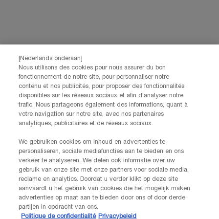
CONTACTEZ-NOUS
Nos services Lancôme sont à votre écoute. N'hésitez pas à
nous contacter :
Par téléphone: +32 28 44 00 02 (9h00 - 17h00 | Lundi –
[Nederlands onderaan]
Vendredi)
Nous utilisons des cookies pour nous assurer du bon
Via e-mail
fonctionnement de notre site, pour personnaliser notre
contenu et nos publicités, pour proposer des fonctionnalités
disponibles sur les réseaux sociaux et afin d’analyser notre
INFORMATIONS SUR LE FABRICANT
trafic. Nous partageons également des informations, quant à
LANCOME PARIS
votre navigation sur notre site, avec nos partenaires
14, rue Royale - 75008 Paris France
analytiques, publicitaires et de réseaux sociaux.
Info.conso@be.lancome.com
We gebruiken cookies om inhoud en advertenties te
personaliseren, sociale mediafuncties aan te bieden en ons
Options d'achat
verkeer te analyseren. We delen ook informatie over uw
gebruik van onze site met onze partners voor sociale media,
reclame en analytics. Doordat u verder klikt op deze site
€ - BE (FR)
aanvaardt u het gebruik van cookies die het mogelijk maken
advertenties op maat aan te bieden door ons of door derde
partijen in opdracht van ons.
Politique de confidentialité
Privacybeleid