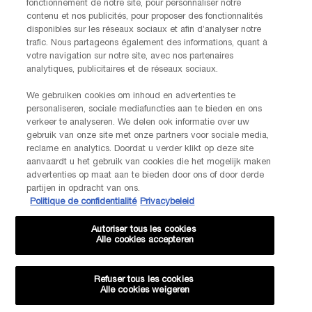
fonctionnement de notre site, pour personnaliser notre
contenu et nos publicités, pour proposer des fonctionnalités
INFORMATIONS SUR LE FABRICANT
disponibles sur les réseaux sociaux et afin d’analyser notre
LANCOME PARIS
trafic. Nous partageons également des informations, quant à
14, rue Royale - 75008 Paris France
votre navigation sur notre site, avec nos partenaires
Info.conso@be.lancome.com
analytiques, publicitaires et de réseaux sociaux.
We gebruiken cookies om inhoud en advertenties te
Options d'achat
personaliseren, sociale mediafuncties aan te bieden en ons
verkeer te analyseren. We delen ook informatie over uw
gebruik van onze site met onze partners voor sociale media,
€ - BE (FR)
reclame en analytics. Doordat u verder klikt op deze site
aanvaardt u het gebruik van cookies die het mogelijk maken
advertenties op maat aan te bieden door ons of door derde
partijen in opdracht van ons.
Politique de confidentialité
Privacybeleid
© Lancôme
Autoriser tous les cookies
Alle cookies accepteren
Refuser tous les cookies
Plan du site
CGU
Politique de confidentialité
FAQ
Alle cookies weigeren
Conditions générales de vente
Contactez-nous