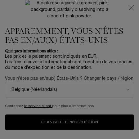
NOUVEAUTÉ 🍒 LA VIE EST BELLE VERY CHERRY |
RECEVEZ UNE TROUSSE LUXE ET UNE MINIATURE
OFFERTES POUR L’ACHAT D’UN FORMAT FULL-SIZE
APPAREMMENT, VOUS N’ÊTES
0
Mon
0 produit
panier
PAS EN/AU(X) ÉTATS-UNIS
Contenu principal
Quelques informations utiles :
Les prix et le paiement sont indiqués en EUR.
Les frais d’envoi à l’international sont fonction de vos articles,
du mode d’expédition et de la destination.
Vous n’êtes pas en/au(x) États-Unis ? Changer le pays / région
Contactez
le service client
pour plus d'informations
CHANGER LE PAYS / RÉGION
Accueil
Plp-Absolue-Longevity-Md