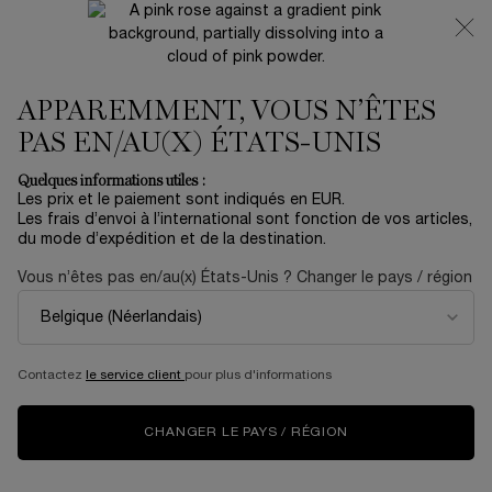
NOUVEAUTÉ 🍒 LA VIE EST BELLE VERY CHERRY |
RECEVEZ UNE TROUSSE LUXE ET UNE MINIATURE
OFFERTES POUR L’ACHAT D’UN FORMAT FULL-SIZE
APPAREMMENT, VOUS N’ÊTES
0
Mon
0 produit
panier
PAS EN/AU(X) ÉTATS-UNIS
Contenu principal
Accueil
Coffrets
Quelques informations utiles :
Les prix et le paiement sont indiqués en EUR.
COFFRET SUMMER
Les frais d’envoi à l’international sont fonction de vos articles,
du mode d’expédition et de la destination.
ESSENTIALS ÉDITION LIMITÉE
Vous n’êtes pas en/au(x) États-Unis ? Changer le pays / région
56,00 €
En stock
Envie d'été ? Bienvenue au Lancôme Beach Club. Le dress
code ? Un glow frais et naturel avec : Hydra ...
En savoir
plus
Contactez
le service client
pour plus d'informations
ÉDITION LIMITÉE
CHANGER LE PAYS / RÉGION