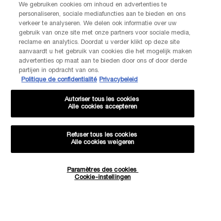
We gebruiken cookies om inhoud en advertenties te
personaliseren, sociale mediafuncties aan te bieden en ons
Par téléphone: +32 28 44 00 02 (9h00 - 17h00 | Lundi –
verkeer te analyseren. We delen ook informatie over uw
Vendredi)
Via e-mail
gebruik van onze site met onze partners voor sociale media,
reclame en analytics. Doordat u verder klikt op deze site
aanvaardt u het gebruik van cookies die het mogelijk maken
INFORMATIONS SUR LE FABRICANT
advertenties op maat aan te bieden door ons of door derde
LANCOME PARIS
partijen in opdracht van ons.
14, rue Royale - 75008 Paris France
Politique de confidentialité
Privacybeleid
Info.conso@be.lancome.com
Autoriser tous les cookies
Alle cookies accepteren
Options d'achat
Refuser tous les cookies
Alle cookies weigeren
€ - BE (FR)
Paramètres des cookies
Quantité
Cookie-instellingen
−
+
56,00 €
―
AJOUTER AU PANIER
COFFRET 
© Lancôme