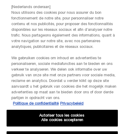
Par téléphone: +32 28 44 00 02 (9h00 - 17h00 | Lundi –
[Nederlands onderaan]
Vendredi)
Nous utilisons des cookies pour nous assurer du bon
Via e-mail
fonctionnement de notre site, pour personnaliser notre
contenu et nos publicités, pour proposer des fonctionnalités
disponibles sur les réseaux sociaux et afin d’analyser notre
INFORMATIONS SUR LE FABRICANT
trafic. Nous partageons également des informations, quant à
LANCOME PARIS
votre navigation sur notre site, avec nos partenaires
14, rue Royale - 75008 Paris France
analytiques, publicitaires et de réseaux sociaux.
Info.conso@be.lancome.com
We gebruiken cookies om inhoud en advertenties te
personaliseren, sociale mediafuncties aan te bieden en ons
verkeer te analyseren. We delen ook informatie over uw
Options d'achat
gebruik van onze site met onze partners voor sociale media,
reclame en analytics. Doordat u verder klikt op deze site
€ - BE (FR)
aanvaardt u het gebruik van cookies die het mogelijk maken
advertenties op maat aan te bieden door ons of door derde
partijen in opdracht van ons.
Politique de confidentialité
Privacybeleid
© Lancôme
Autoriser tous les cookies
Alle cookies accepteren