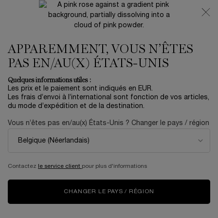
NOUVEAUTÉ 🍒 LA VIE EST BELLE VERY CHERRY |
RECEVEZ UNE TROUSSE LUXE ET UNE MINIATURE
OFFERTES POUR L’ACHAT D’UN FORMAT FULL-SIZE
APPAREMMENT, VOUS N’ÊTES
0
Mon
0 produit
panier
PAS EN/AU(X) ÉTATS-UNIS
Contenu principal
AUCUN RÉSULTAT TROUVÉ
Quelques informations utiles :
Les prix et le paiement sont indiqués en EUR.
Les frais d’envoi à l’international sont fonction de vos articles,
du mode d’expédition et de la destination.
NOUVEAU
ÉDITION
NOUV
LIMITÉE
Vous n’êtes pas en/au(x) États-Unis ? Changer le pays / région
Contactez
le service client
pour plus d'informations
CHANGER LE PAYS / RÉGION
LA VIE EST BELLE
COFFRET SOIN
CR
VERY CHERRY
RÉNERGIE H.C.F.
CO