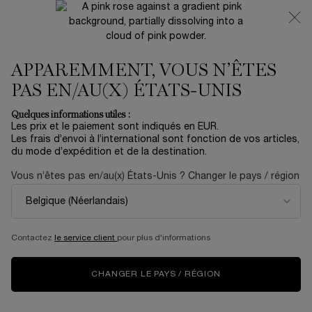
NOUVEAUTÉ 🍒 LA VIE EST BELLE VERY CHERRY |
RECEVEZ UNE TROUSSE LUXE ET UNE MINIATURE
OFFERTES POUR L’ACHAT D’UN FORMAT FULL-SIZE
APPAREMMENT, VOUS N’ÊTES
0
Mon
0 produit
panier
PAS EN/AU(X) ÉTATS-UNIS
Contenu principal
Accueil
NOUVEAUTÉS
Quelques informations utiles :
Trier par
TRIER PAR
Les prix et le paiement sont indiqués en EUR.
142 produits
TOP RATED
AFFINER
MENU DE FILTRAGE
Les frais d’envoi à l’international sont fonction de vos articles,
du mode d’expédition et de la destination.
Vous n’êtes pas en/au(x) États-Unis ? Changer le pays / région
NOUVEAU
NOUVEAU
ROUTINE
Contactez
le service client
pour plus d'informations
CHANGER LE PAYS / RÉGION