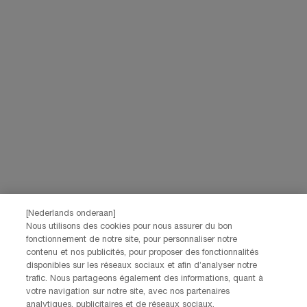
Lancôme, ainsi que par le biais de publicités de ses différentes marques
sur les sites web et les réseaux sociaux partenaires, et pour mesurer la
performance de nos activités marketing. Vous pouvez rétracter votre
consentement à tout moment via le lien de désabonnement présent dans
nos communications électroniques. Pour en savoir plus sur le traitement
de vos données et vos droits, consultez notre
Politique de confidentialité.
JE M’INSCRIS
CONTACTEZ-NOUS
Nos services Lancôme sont à votre écoute. N'hésitez pas à
nous contacter :
Par téléphone: +32 28 44 00 02 (9h00 - 17h00 | Lundi –
[Nederlands onderaan]
Vendredi)
Nous utilisons des cookies pour nous assurer du bon
Via e-mail
fonctionnement de notre site, pour personnaliser notre
contenu et nos publicités, pour proposer des fonctionnalités
disponibles sur les réseaux sociaux et afin d’analyser notre
INFORMATIONS SUR LE FABRICANT
trafic. Nous partageons également des informations, quant à
LANCOME PARIS
votre navigation sur notre site, avec nos partenaires
14, rue Royale - 75008 Paris France
analytiques, publicitaires et de réseaux sociaux.