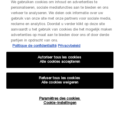
We gebruiken cookies om inhoud en advertenties te
personaliseren, sociale mediafuncties aan te bieden en ons
Par téléphone: +32 28 44 00 02 (9h00 - 17h00 | Lundi –
verkeer te analyseren. We delen ook informatie over uw
Vendredi)
Via e-mail
gebruik van onze site met onze partners voor sociale media,
reclame en analytics. Doordat u verder klikt op deze site
aanvaardt u het gebruik van cookies die het mogelijk maken
INFORMATIONS SUR LE FABRICANT
advertenties op maat aan te bieden door ons of door derde
LANCOME PARIS
partijen in opdracht van ons.
14, rue Royale - 75008 Paris France
Politique de confidentialité
Privacybeleid
Info.conso@be.lancome.com
Autoriser tous les cookies
Alle cookies accepteren
Options d'achat
Refuser tous les cookies
Alle cookies weigeren
€ - BE (FR)
Paramètres des cookies
Quantité
Cookie-instellingen
−
+
35,00 €
―
AJOUTER AU PANIER
JUICY TU
© Lancôme