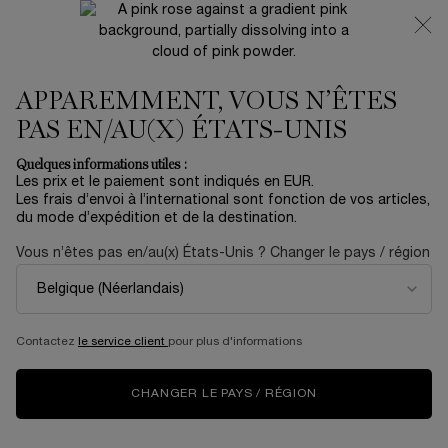
NOUVEAUTÉ 🍒 LA VIE EST BELLE VERY CHERRY |
RECEVEZ UNE TROUSSE LUXE ET UNE MINIATURE
OFFERTES POUR L’ACHAT D’UN FORMAT FULL-SIZE
APPAREMMENT, VOUS N’ÊTES
0
Mon
0 produit
panier
PAS EN/AU(X) ÉTATS-UNIS
Contenu principal
Accueil
Coffrets
Quelques informations utiles :
Les prix et le paiement sont indiqués en EUR.
JUICY TUBES TRIO SUMMER
Les frais d’envoi à l’international sont fonction de vos articles,
du mode d’expédition et de la destination.
SET
Vous n’êtes pas en/au(x) États-Unis ? Changer le pays / région
35,00 €
En stock
Envie d'été ? Bienvenue au Lancôme Beach Club, où des
lèvres juicy et ultra-glossy sont un must pour ...
En savoir
plus
Contactez
le service client
pour plus d'informations
ÉDITION LIMITÉE
CHANGER LE PAYS / RÉGION