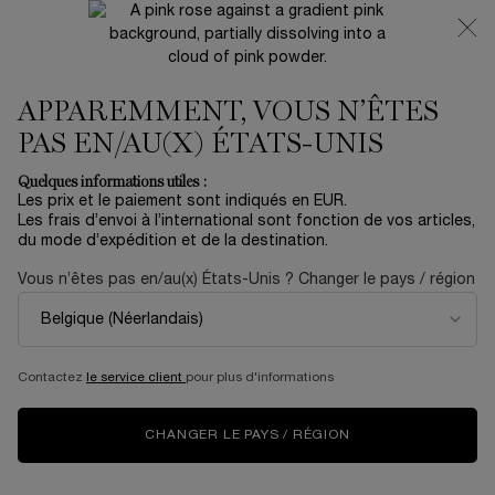
NOUVEAUTÉ 🍒 LA VIE EST BELLE VERY CHERRY |
RECEVEZ UNE TROUSSE LUXE ET UNE MINIATURE
OFFERTES POUR L’ACHAT D’UN FORMAT FULL-SIZE
APPAREMMENT, VOUS N’ÊTES
0
Mon
0 produit
panier
PAS EN/AU(X) ÉTATS-UNIS
Contenu principal
...
Soin
CATÉGORIE
Quelques informations utiles :
Trier par
TRIER PAR
Les prix et le paiement sont indiqués en EUR.
6 produits
TOP RATED
AFFINER
MENU DE FILTRAGE
Les frais d’envoi à l’international sont fonction de vos articles,
du mode d’expédition et de la destination.
Vous n’êtes pas en/au(x) États-Unis ? Changer le pays / région
NOUVEAU
BESTSELLER
Contactez
le service client
pour plus d'informations
CHANGER LE PAYS / RÉGION