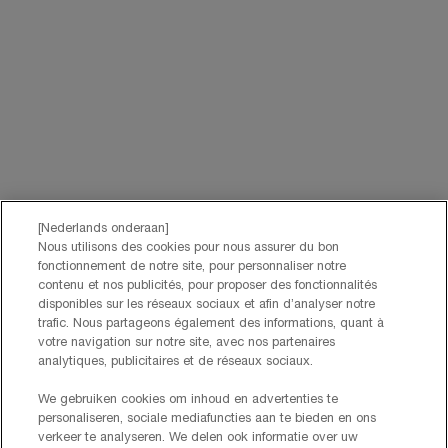
Par téléphone: +32 28 44 00 02 (9h00 - 17h00 | Lundi –
Vendredi)
Via e-mail
INFORMATIONS SUR LE FABRICANT
LANCOME PARIS
14, rue Royale - 75008 Paris France
Info.conso@be.lancome.com
[Nederlands onderaan]
Options d'achat
Nous utilisons des cookies pour nous assurer du bon
fonctionnement de notre site, pour personnaliser notre
contenu et nos publicités, pour proposer des fonctionnalités
€ - BE (FR)
disponibles sur les réseaux sociaux et afin d’analyser notre
trafic. Nous partageons également des informations, quant à
votre navigation sur notre site, avec nos partenaires
analytiques, publicitaires et de réseaux sociaux.
© Lancôme
We gebruiken cookies om inhoud en advertenties te
personaliseren, sociale mediafuncties aan te bieden en ons
verkeer te analyseren. We delen ook informatie over uw