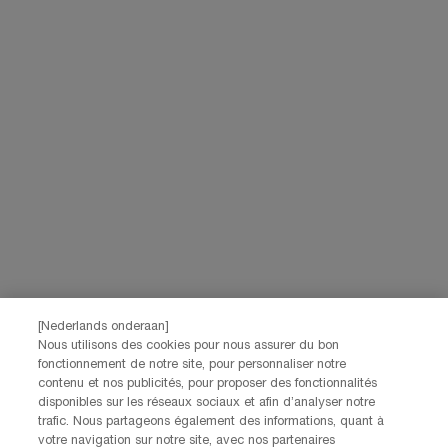
des offres personnalisées par communication directe de la part de
Lancôme, ainsi que par le biais de publicités de ses différentes marques
sur les sites web et les réseaux sociaux partenaires, et pour mesurer la
performance de nos activités marketing. Vous pouvez rétracter votre
consentement à tout moment via le lien de désabonnement présent dans
nos communications électroniques. Pour en savoir plus sur le traitement
de vos données et vos droits, consultez notre
Politique de confidentialité.
JE M’INSCRIS
CONTACTEZ-NOUS
Nos services Lancôme sont à votre écoute. N'hésitez pas à
nous contacter :
Par téléphone: +32 28 44 00 02 (9h00 - 17h00 | Lundi –
[Nederlands onderaan]
Vendredi)
Nous utilisons des cookies pour nous assurer du bon
Via e-mail
fonctionnement de notre site, pour personnaliser notre
contenu et nos publicités, pour proposer des fonctionnalités
disponibles sur les réseaux sociaux et afin d’analyser notre
INFORMATIONS SUR LE FABRICANT
trafic. Nous partageons également des informations, quant à
LANCOME PARIS
votre navigation sur notre site, avec nos partenaires