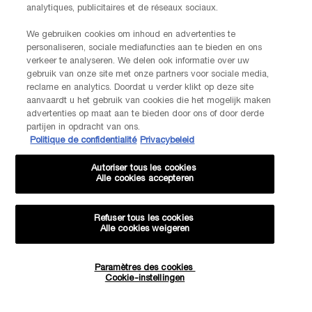
14, rue Royale - 75008 Paris France
analytiques, publicitaires et de réseaux sociaux.
Info.conso@be.lancome.com
We gebruiken cookies om inhoud en advertenties te
personaliseren, sociale mediafuncties aan te bieden en ons
verkeer te analyseren. We delen ook informatie over uw
Options d'achat
gebruik van onze site met onze partners voor sociale media,
reclame en analytics. Doordat u verder klikt op deze site
€ - BE (FR)
aanvaardt u het gebruik van cookies die het mogelijk maken
advertenties op maat aan te bieden door ons of door derde
partijen in opdracht van ons.
Politique de confidentialité
Privacybeleid
© Lancôme
Autoriser tous les cookies
Alle cookies accepteren
Refuser tous les cookies
Alle cookies weigeren
Plan du site
CGU
Politique de confidentialité
FAQ
Conditions générales de vente
Contactez-nous
-20% SUR VOTRE 1ÈRE COMMANDE*
Paramètres des cookies
Évaluations et avis
Livraison et retours
Gestion des Cookies
Cookie-instellingen
OFFRES EXCLUSIVES
0