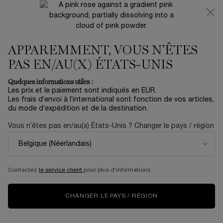
NOUVEAUTÉ 🍒 LA VIE EST BELLE VERY CHERRY |
RECEVEZ UNE TROUSSE LUXE ET UNE MINIATURE
OFFERTES POUR L’ACHAT D’UN FORMAT FULL-SIZE
APPAREMMENT, VOUS N’ÊTES
0
Mon
0 produit
panier
PAS EN/AU(X) ÉTATS-UNIS
Contenu principal
...
MAQUILLAGE
TEINT
Quelques informations utiles :
Trier par
TRIER PAR
Les prix et le paiement sont indiqués en EUR.
3 produits
TOP RATED
AFFINER
MENU DE FILTRAGE
Les frais d’envoi à l’international sont fonction de vos articles,
du mode d’expédition et de la destination.
Vous n’êtes pas en/au(x) États-Unis ? Changer le pays / région
NOUVEAUTÉ
Contactez
le service client
pour plus d'informations
CHANGER LE PAYS / RÉGION