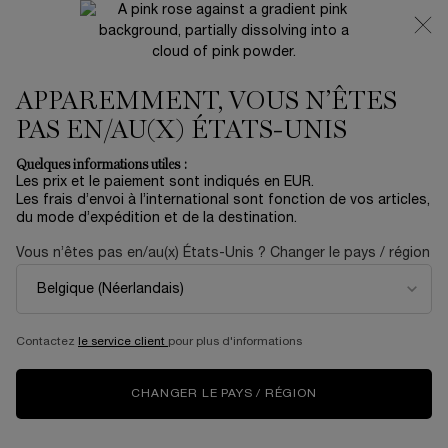
NOUVEAUTÉ 🍒 LA VIE EST BELLE VERY CHERRY |
RECEVEZ UNE TROUSSE LUXE ET UNE MINIATURE
OFFERTES POUR L’ACHAT D’UN FORMAT FULL-SIZE
APPAREMMENT, VOUS N’ÊTES
0
Mon
0 produit
panier
PAS EN/AU(X) ÉTATS-UNIS
Contenu principal
Accueil
Travel & Minis
Quelques informations utiles :
Les prix et le paiement sont indiqués en EUR.
GÉNIFIQUE ULTIMATE SÉRUM
Les frais d’envoi à l’international sont fonction de vos articles,
du mode d’expédition et de la destination.
55,00 €
En stock
Vous n’êtes pas en/au(x) États-Unis ? Changer le pays / région
(275,00 €/100 ml.)
Nouvelle ère pour la réparation de la peau (1) Répare les
dommages visibles de l’âge dès 1 se ...
En savoir plus
4.6
(15)
Rédiger un avis
Contactez
le service client
pour plus d'informations
Lire
15
avis.
Lien
CHANGER LE PAYS / RÉGION
sur
NOUVEAU
la
même