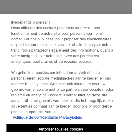
Nos services Lancôme sont à votre écoute. N'hésitez pas à
nous contacter :
Par téléphone: +32 28 44 00 02 (9h00 - 17h00 | Lundi –
[Nederlands onderaan]
Vendredi)
Via e-mail
Nous utilisons des cookies pour nous assurer du bon
fonctionnement de notre site, pour personnaliser notre
contenu et nos publicités, pour proposer des fonctionnalités
INFORMATIONS SUR LE FABRICANT
disponibles sur les réseaux sociaux et afin d’analyser notre
LANCOME PARIS
trafic. Nous partageons également des informations, quant à
14, rue Royale - 75008 Paris France
votre navigation sur notre site, avec nos partenaires
Info.conso@be.lancome.com
analytiques, publicitaires et de réseaux sociaux.
We gebruiken cookies om inhoud en advertenties te
personaliseren, sociale mediafuncties aan te bieden en ons
Options d'achat
verkeer te analyseren. We delen ook informatie over uw
gebruik van onze site met onze partners voor sociale media,
reclame en analytics. Doordat u verder klikt op deze site
€ - BE (FR)
aanvaardt u het gebruik van cookies die het mogelijk maken
advertenties op maat aan te bieden door ons of door derde
partijen in opdracht van ons.
Politique de confidentialité
Privacybeleid
© Lancôme
Autoriser tous les cookies