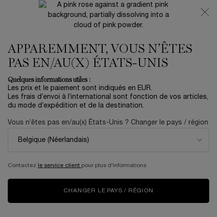
NOUVEAUTÉ 🍒 LA VIE EST BELLE VERY CHERRY |
RECEVEZ UNE TROUSSE LUXE ET UNE MINIATURE
OFFERTES POUR L’ACHAT D’UN FORMAT FULL-SIZE
APPAREMMENT, VOUS N’ÊTES
0
Mon
0 produit
panier
PAS EN/AU(X) ÉTATS-UNIS
Contenu principal
Quelques informations utiles :
Les prix et le paiement sont indiqués en EUR.
ESSAI VIRTUEL
Les frais d’envoi à l’international sont fonction de vos articles,
du mode d’expédition et de la destination.
TESTEZ LE ROUGE LÈVRES, MASCARA ET FOND DE TEINT
Vous n’êtes pas en/au(x) États-Unis ? Changer le pays / région
GRÂCE À LA RÉALITÉ VIRTUELLE LANCÔME
Essayez nos icônes Lancôme en quelques clics.
Contactez
le service client
pour plus d'informations
3 ÉTAPES
À SUIVRE :
CHANGER LE PAYS / RÉGION
1.
Ouvrez une fiche produit dans laquelle l’essai