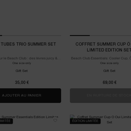
 TUBES TRIO SUMMER SET
COFFRET SUMMER CUP Ô
LIMITED EDITION SE
ur le Beach Club : des lèvres juicy &
Beach Club Essentials: Cooler Cup, 
antes, en trois saveurs iconiques.
& Body Mist, Lash Idôle Flutter Ex
One size only
for Juicy Tubes Trio Summer Set
One size only
for Coff
Hydra Zen Gel Cream !
Gift Set
Gift Set
35,00 €
69,00 €
AJOUTER AU PANIER
JUICY TUBES TRIO SUMMER SET
EN RUPTURE DE STOC
LIMITÉE
ÉDITION LIMITÉE