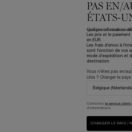
PAS EN/A
ÉTATS-U
Quelques informations utile
Les prix et le paiement
RÉNERGIE COLLAGEN+ LIFT-
COFFRET SOIN RÉNERGIE H
en EUR.
XTEND
TRIPLE SERUM 50ML
Les frais d’envoi à l’int
sont fonction de vos ar
Édition Limitée Fête des Mèr
mode d’expédition et d
One size only
for Coffr
4.3
(137)
destination.
Gift Set
One size only
for Crème Rénergie Collagen+ Lift-Xtend
Vous n’êtes pas en/au(
50 ml
Unis ? Changer le pays 
Ancien prix
151,00 €
Nouveau p
90,60 €
125,00 €
Y CHERRY
AJOUTER AU PANIER
CRÈME RÉNERGIE COLLAGEN+ LIFT-XTEND
AJOUTER AU PANIER
C
Contactez
le service client
d'informations
CHANGER LE PAYS / 