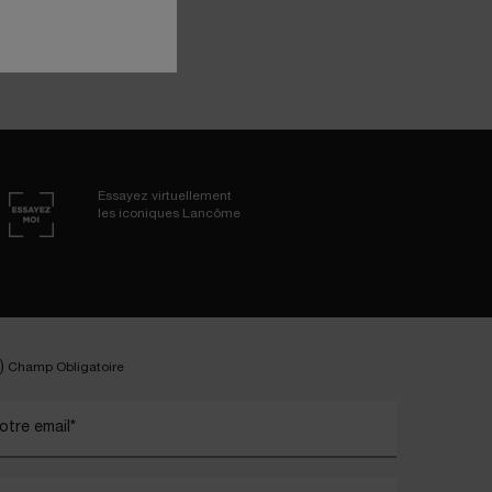
Essayez virtuellement
les iconiques Lancôme
)
Champ Obligatoire
otre email
*