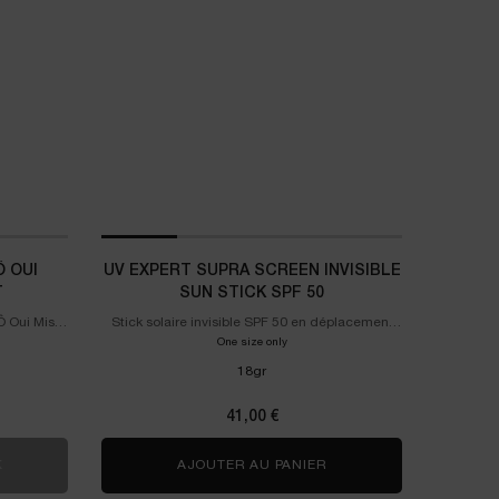
 OUI
UV EXPERT SUPRA SCREEN INVISIBLE
T
SUN STICK SPF 50
 Oui Mist,
Stick solaire invisible SPF 50 en déplacement
a Zen Gel
pour tous les types de peau, même sensibles.
ret Summer Cup Ô Oui Limited Edition Set
One size only
for UV Expert Supra Screen Invisible Sun
18gr
41,00 €
ÉE
K
COFFRET SUMMER CUP Ô OUI LIMITED EDITION SET
AJOUTER AU PANIER
UV EXPERT SUPRA SCRE