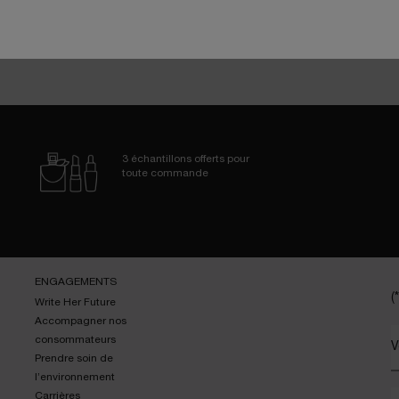
3 échantillons
offerts pour
toute commande
ENGAGEMENTS
(*
Write Her Future
Accompagner nos
consommateurs
V
Prendre soin de
l’environnement
Carrières