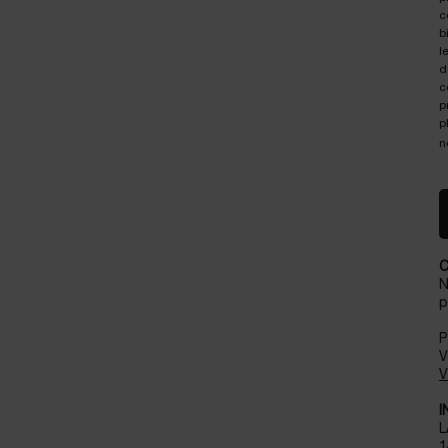
c
b
l
d
c
p
p
n
N
p
P
V
V
I
L
1