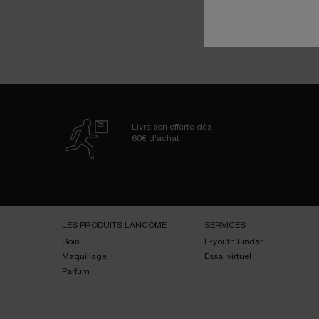
Livraison offerte dès
60€ d'achat
Navigation de bas de page
LES PRODUITS LANCÔME
SERVICES
Soin
E-youth Finder
Maquillage
Essai virtuel
Parfum