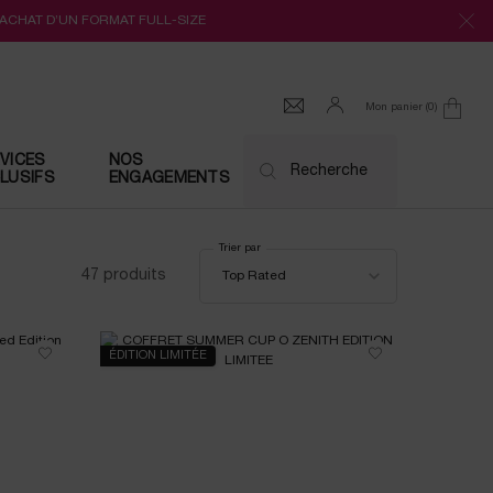
’ACHAT D’UN FORMAT FULL-SIZE
Mon panier
0
0 produit
VICES
NOS
Recherche
LUSIFS
ENGAGEMENTS
Trier par
Trier par
47 produits
Top Rated
ÉDITION LIMITÉE