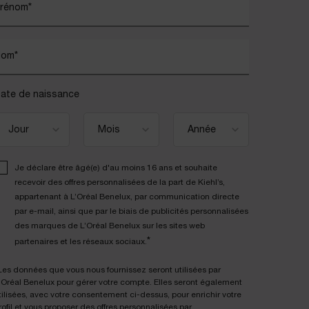
rénom
*
Nom
*
ate de naissance
Je déclare être âgé(e) d'au moins 16 ans et souhaite
recevoir des offres personnalisées de la part de Kiehl’s,
appartenant à L’Oréal Benelux, par communication directe
par e-mail, ainsi que par le biais de publicités personnalisées
des marques de L’Oréal Benelux sur les sites web
*
partenaires et les réseaux sociaux.
Les données que vous nous fournissez seront utilisées par
'Oréal Benelux pour gérer votre compte. Elles seront également
tilisées, avec votre consentement ci-dessus, pour enrichir votre
rofil et vous proposer des offres personnalisées par