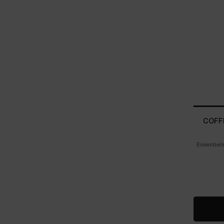
COFF
Essentiels
gel Hydra