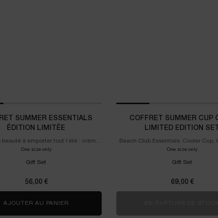
RET SUMMER ESSENTIALS
COFFRET SUMMER CUP Ô
ÉDITION LIMITÉE
LIMITED EDITION SE
 beauté à emporter tout l’été : crème
Beach Club Essentials: Cooler Cup, Ô
 Zen, Idôle Le Parfum et gloss Juicy
Lash Idôle Flutter Extension & Hydr
One size only
for Coffret Summer Essentials Édition Limitée
One size only
for Coff
Tubes
Cream !
Gift Set
Gift Set
56,00 €
69,00 €
AJOUTER AU PANIER
COFFRET SUMMER ESSENTIALS ÉDITION LIMIT
EN RUPTURE DE STOC