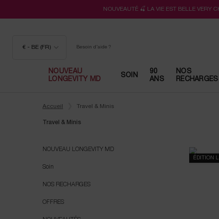
NOUVEAUTÉ 🍒 LA VIE EST BELLE VERY 
€ - BE (FR)
Besoin d'aide ?
NOUVEAU
90
NOS
SOIN
LONGEVITY MD
ANS
RECHARGES
Contenu principal
Accueil
Travel & Minis
Travel & Minis
Travel & Minis
NOUVEAU LONGEVITY MD
ÉDITION 
Soin
NOS RECHARGES
OFFRES