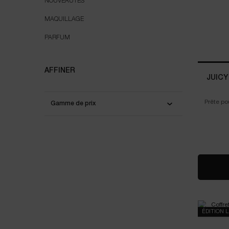
NOUVEAUTÉS
MAQUILLAGE
PARFUM
AFFINER
JUICY
Prête po
Gamme de prix
brill
ÉDITION 