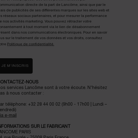
ommunication directe de la part de Lancôme, ainsi que par le
iais de publicités de ses différentes marques sur les sites web et
es réseaux sociaux partenaires, et pour mesurer la performance
e nos activités marketing. Vous pouvez rétracter votre
onsentement à tout moment via le lien de désabonnement
résent dans nos communications électroniques. Pour en savoir
lus sur le traitement de vos données et vos droits, consultez
otre
Politique de confidentialité.
JE M’INSCRIS
CONTACTEZ-NOUS
os services Lancôme sont à votre écoute. N'hésitez
as à nous contacter :
ar téléphone: +32 28 44 00 02 (9h00 - 17h00 | Lundi –
endredi)
ia e-mail
NFORMATIONS SUR LE FABRICANT
ANCOME PARIS
4, rue Royale - 75008 Paris France