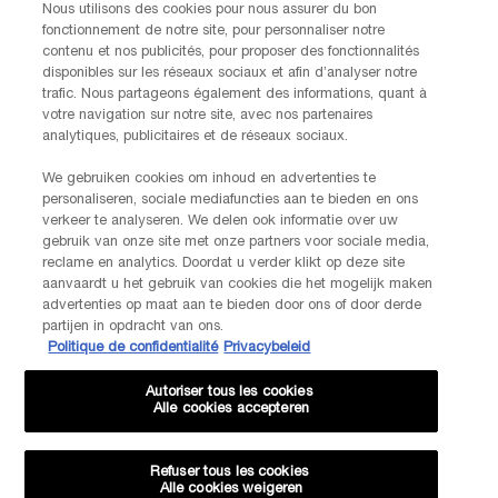
Vendredi)
Nous utilisons des cookies pour nous assurer du bon
Via e-mail
fonctionnement de notre site, pour personnaliser notre
contenu et nos publicités, pour proposer des fonctionnalités
disponibles sur les réseaux sociaux et afin d’analyser notre
INFORMATIONS SUR LE FABRICANT
trafic. Nous partageons également des informations, quant à
LANCOME PARIS
votre navigation sur notre site, avec nos partenaires
14, rue Royale - 75008 Paris France
analytiques, publicitaires et de réseaux sociaux.
Info.conso@be.lancome.com
We gebruiken cookies om inhoud en advertenties te
personaliseren, sociale mediafuncties aan te bieden en ons
Options d'achat
verkeer te analyseren. We delen ook informatie over uw
gebruik van onze site met onze partners voor sociale media,
reclame en analytics. Doordat u verder klikt op deze site
€ - BE (FR)
aanvaardt u het gebruik van cookies die het mogelijk maken
advertenties op maat aan te bieden door ons of door derde
partijen in opdracht van ons.
Politique de confidentialité
Privacybeleid
© Lancôme
Autoriser tous les cookies
Alle cookies accepteren
Refuser tous les cookies
Alle cookies weigeren