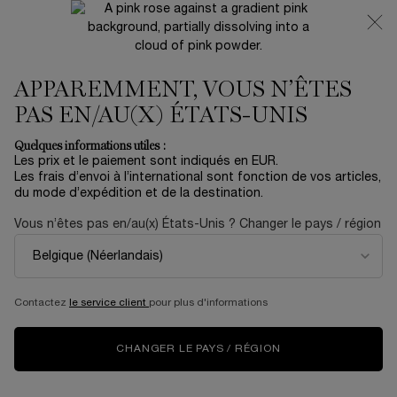
NOUVEAUTÉ 🍒 LA VIE EST BELLE VERY CHERRY |
RECEVEZ UNE TROUSSE LUXE ET UNE MINIATURE
OFFERTES POUR L’ACHAT D’UN FORMAT FULL-SIZE
APPAREMMENT, VOUS N’ÊTES
0
Mon
0 produit
panier
PAS EN/AU(X) ÉTATS-UNIS
Contenu principal
...
MAQUILLAGE
MAQUILLAGE DES LÈVRES
Quelques informations utiles :
Trier par
TRIER PAR
Les prix et le paiement sont indiqués en EUR.
30 produits
TOP RATED
AFFINER
MENU DE FILTRAGE
Les frais d’envoi à l’international sont fonction de vos articles,
du mode d’expédition et de la destination.
Vous n’êtes pas en/au(x) États-Unis ? Changer le pays / région
NOUVEAUTÉ
Contactez
le service client
pour plus d'informations
CHANGER LE PAYS / RÉGION