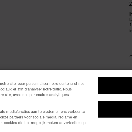
V
I
L
1
I
O
otre site, pour personnaliser notre contenu et nos
P
ociaux et afin d’analyser notre trafic. Nous
e site, avec nos partenaires analytiques,
ale mediafuncties aan te bieden en ons verkeer te
 onze partners voor sociale media, reclame en
-20% 
van cookies die het mogelijk maken advertenties op