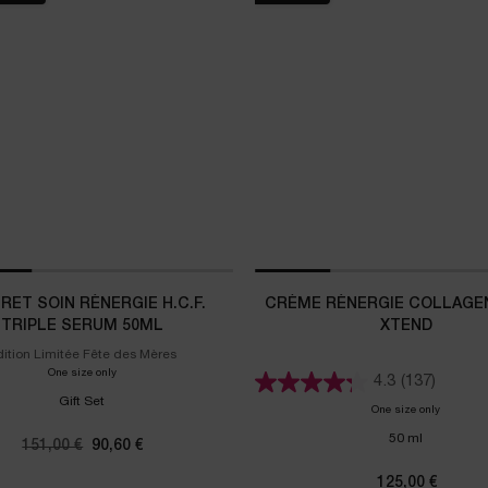
RET SOIN RÉNERGIE H.C.F.
CRÈME RÉNERGIE COLLAGEN
TRIPLE SERUM 50ML
XTEND
dition Limitée Fête des Mères
One size only
for Coffret Soin Rénergie H.C.F. Triple Serum 50ml
4.3
(137)
Gift Set
One size only
for Crème
50 ml
Ancien prix
151,00 €
Nouveau prix
90,60 €
125,00 €