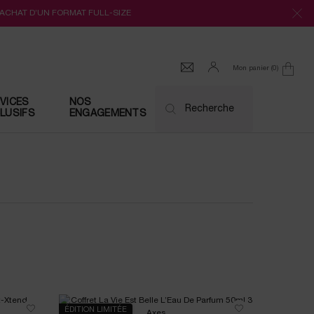
’ACHAT D’UN FORMAT FULL-SIZE
Mon panier
0
0 produit
VICES
NOS
Recherche
LUSIFS
ENGAGEMENTS
ÉDITION LIMITÉE
NOUVEAU