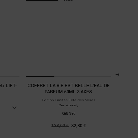
+ LIFT-
COFFRET LA VIE EST BELLE L’EAU DE
CO
PARFUM 50ML 3 AXES
Édition Limitée Fête des Mères
Lancôme Li
One size only
for Coffret La Vie Est Belle L’Eau De Par
Gift Set
 Rénergie Collagen+ Lift-Xtend
Ancien prix
138,00 €
Nouveau prix
82,80 €