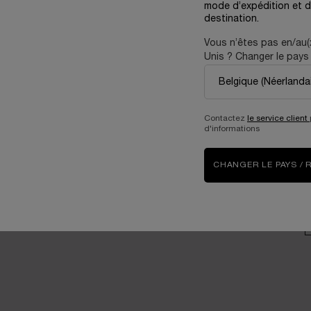
mode d’expédition et d
consommateurs
destination.
V
Prendre soin de
Vous n’êtes pas en/au(
l’environnement
Unis ? Changer le pays 
Carrières
P
Contactez
le service client
d'informations
D
CHANGER LE PAYS / 