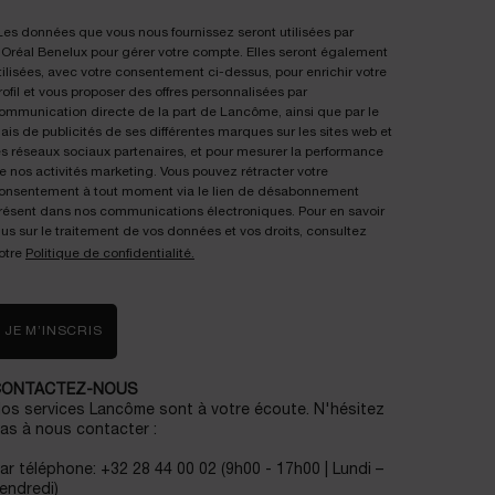
Les données que vous nous fournissez seront utilisées par
'Oréal Benelux pour gérer votre compte. Elles seront également
tilisées, avec votre consentement ci-dessus, pour enrichir votre
rofil et vous proposer des offres personnalisées par
ommunication directe de la part de Lancôme, ainsi que par le
iais de publicités de ses différentes marques sur les sites web et
es réseaux sociaux partenaires, et pour mesurer la performance
e nos activités marketing. Vous pouvez rétracter votre
onsentement à tout moment via le lien de désabonnement
résent dans nos communications électroniques. Pour en savoir
lus sur le traitement de vos données et vos droits, consultez
otre
Politique de confidentialité.
JE M’INSCRIS
CONTACTEZ-NOUS
os services Lancôme sont à votre écoute. N'hésitez
as à nous contacter :
ar téléphone: +32 28 44 00 02 (9h00 - 17h00 | Lundi –
endredi)