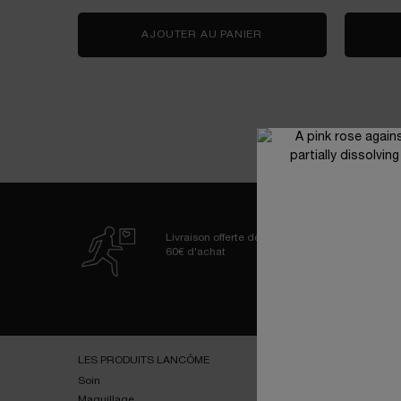
AJOUTER AU PANIER
LA VIE EST BELLE VER
Livraison offerte dès
60€ d'achat
Navigation de bas de page
LES PRODUITS LANCÔME
SERVICES
Soin
E-youth Finder
Maquillage
Essai virtuel