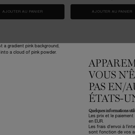
Y CHERRY
AJOUTER AU PANIER
COFFRET SOIN RÉNERGIE H.C.F. TRIPLE SERU
AJOUTER AU PANIER
APPARE
VOUS N’
3 échantillons
offerts pour
PAS EN/A
toute commande
ÉTATS-U
Quelques informations utile
Les prix et le paiement
en EUR.
ENGAGEMENTS
(*
Les frais d’envoi à l’int
Write Her Future
sont fonction de vos ar
Accompagner nos