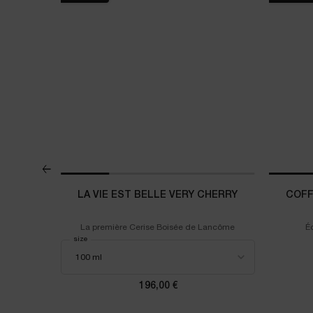
ATE
LA VIE EST BELLE VERY CHERRY
COFF
YE CREAM
La première Cerise Boisée de Lancôme
É
Select a
size
for La Vie est Belle Very Cherry
IFIQUE YEUX ULTIMATE
196,00 €