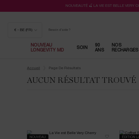
NOUVEAUTÉ 🍒 LA VIE EST BELLE VERY 
€ - BE (FR)
Besoin d'aide ?
NOUVEAU
90
NOS
SOIN
LONGEVITY MD
ANS
RECHARGES
Contenu principal
Accueil
Page De Résultats
AUCUN RÉSULTAT TROUVÉ
NOUVEAU
ÉDITION L