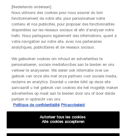
Par téléphone: +32 28 44 00 02 (9h00 - 17h00 | Lundi –
[Nederlands onderaan]
Vendredi)
Nous utilisons des cookies pour nous assurer du bon
Via e-mail
fonctionnement de notre site, pour personnaliser notre
contenu et nos publicités, pour proposer des fonctionnalités
disponibles sur les réseaux sociaux et afin d’analyser notre
INFORMATIONS SUR LE FABRICANT
trafic. Nous partageons également des informations, quant à
LANCOME PARIS
votre navigation sur notre site, avec nos partenaires
14, rue Royale - 75008 Paris France
analytiques, publicitaires et de réseaux sociaux.
Info.conso@be.lancome.com
We gebruiken cookies om inhoud en advertenties te
personaliseren, sociale mediafuncties aan te bieden en ons
verkeer te analyseren. We delen ook informatie over uw
Options d'achat
gebruik van onze site met onze partners voor sociale media,
reclame en analytics. Doordat u verder klikt op deze site
€ - BE (FR)
aanvaardt u het gebruik van cookies die het mogelijk maken
advertenties op maat aan te bieden door ons of door derde
partijen in opdracht van ons.
Politique de confidentialité
Privacybeleid
© Lancôme
Autoriser tous les cookies
Alle cookies accepteren