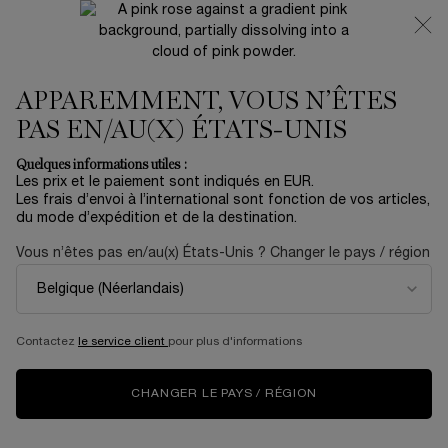
NOUVEAUTÉ 🍒 LA VIE EST BELLE VERY CHERRY |
RECEVEZ UNE TROUSSE LUXE ET UNE MINIATURE
OFFERTES POUR L’ACHAT D’UN FORMAT FULL-SIZE
APPAREMMENT, VOUS N’ÊTES
0
Mon
0 produit
panier
PAS EN/AU(X) ÉTATS-UNIS
Contenu principal
AUCUN RÉSULTAT TROUVÉ
Quelques informations utiles :
Les prix et le paiement sont indiqués en EUR.
Les frais d’envoi à l’international sont fonction de vos articles,
du mode d’expédition et de la destination.
NOUVEAU
ÉDITION
NOUV
LIMITÉE
Vous n’êtes pas en/au(x) États-Unis ? Changer le pays / région
Contactez
le service client
pour plus d'informations
CHANGER LE PAYS / RÉGION
LA VIE EST BELLE
COFFRET SOIN
CR
VERY CHERRY
RÉNERGIE H.C.F.
CO