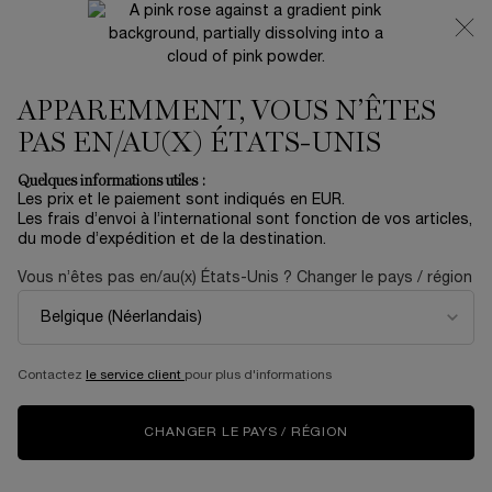
NOUVEAUTÉ 🍒 LA VIE EST BELLE VERY CHERRY |
RECEVEZ UNE TROUSSE LUXE ET UNE MINIATURE
OFFERTES POUR L’ACHAT D’UN FORMAT FULL-SIZE
APPAREMMENT, VOUS N’ÊTES
0
Mon
0 produit
panier
PAS EN/AU(X) ÉTATS-UNIS
Contenu principal
...
Soin
Longévité
Quelques informations utiles :
Trier par
TRIER PAR
Les prix et le paiement sont indiqués en EUR.
7 produits
TOP RATED
AFFINER
MENU DE FILTRAGE
Les frais d’envoi à l’international sont fonction de vos articles,
du mode d’expédition et de la destination.
Vous n’êtes pas en/au(x) États-Unis ? Changer le pays / région
Contactez
le service client
pour plus d'informations
CHANGER LE PAYS / RÉGION