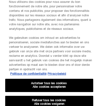
Vendredi)
Nous utilisons des cookies pour nous assurer du bon
Via e-mail
fonctionnement de notre site, pour personnaliser notre
contenu et nos publicités, pour proposer des fonctionnalités
disponibles sur les réseaux sociaux et afin d’analyser notre
INFORMATIONS SUR LE FABRICANT
trafic. Nous partageons également des informations, quant à
LANCOME PARIS
votre navigation sur notre site, avec nos partenaires
14, rue Royale - 75008 Paris France
analytiques, publicitaires et de réseaux sociaux.
Info.conso@be.lancome.com
We gebruiken cookies om inhoud en advertenties te
personaliseren, sociale mediafuncties aan te bieden en ons
Options d'achat
verkeer te analyseren. We delen ook informatie over uw
gebruik van onze site met onze partners voor sociale media,
reclame en analytics. Doordat u verder klikt op deze site
€ - BE (FR)
aanvaardt u het gebruik van cookies die het mogelijk maken
advertenties op maat aan te bieden door ons of door derde
partijen in opdracht van ons.
Politique de confidentialité
Privacybeleid
© Lancôme
Autoriser tous les cookies
Alle cookies accepteren
Refuser tous les cookies
Alle cookies weigeren