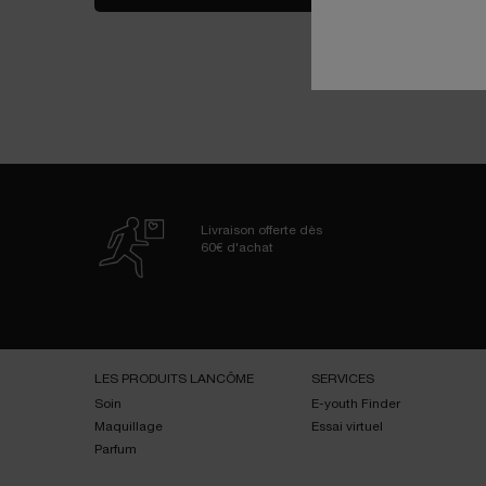
Livraison offerte dès
60€ d'achat
Navigation de bas de page
LES PRODUITS LANCÔME
SERVICES
Soin
E-youth Finder
Maquillage
Essai virtuel
Parfum