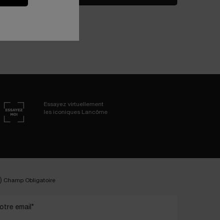
Essayez virtuellement
les iconiques Lancôme
)
Champ Obligatoire
otre email
*