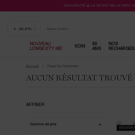
NOUVEAUTÉ 🍒 LA VIE EST BELLE VERY 
€ - BE (FR)
Besoin d'aide ?
NOUVEAU
90
NOS
SOIN
LONGEVITY MD
ANS
RECHARGES
Contenu principal
Accueil
Page De Résultats
AUCUN RÉSULTAT TROUVÉ
AFFINER
Gamme de prix
NOUVEAU