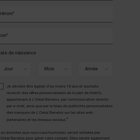
rénom
*
Nom
*
ate de naissance
Je déclare être âgé(e) d'au moins 16 ans et souhaite
recevoir des offres personnalisées de la part de Kiehl’s,
appartenant à L’Oréal Benelux, par communication directe
par e-mail, ainsi que par le biais de publicités personnalisées
des marques de L’Oréal Benelux sur les sites web
*
partenaires et les réseaux sociaux.
Les données que vous nous fournissez seront utilisées par
'Oréal Benelux pour gérer votre compte. Elles seront également