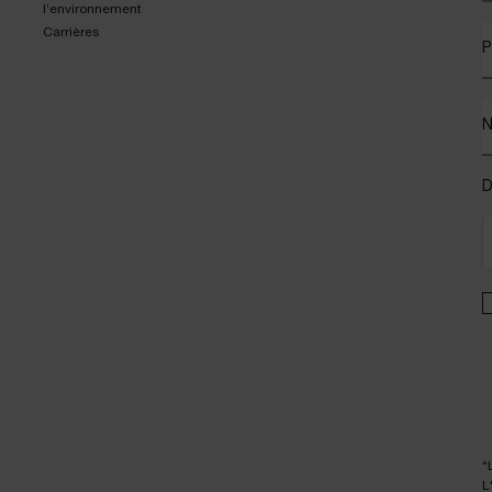
l’environnement
Carrières
P
D
*
L