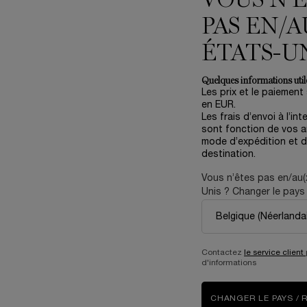
VOUS N’
PAS EN/A
ÉTATS-U
Quelques informations utile
Les prix et le paiement
en EUR.
Les frais d’envoi à l’int
sont fonction de vos ar
mode d’expédition et d
destination.
RET SOIN RÉNERGIE H.C.F.
CRÈME RÉNERGIE COLLAGEN
TRIPLE SERUM 50ML
XTEND
Vous n’êtes pas en/au(
dition Limitée Fête des Mères
Unis ? Changer le pays 
One size only
for Coffret Soin Rénergie H.C.F. Triple Serum 50ml
4.3
(137)
Gift Set
One size only
for Crème
50 ml
Ancien prix
151,00 €
Nouveau prix
90,60 €
Contactez
le service client
d'informations
125,00 €
Y CHERRY
AJOUTER AU PANIER
COFFRET SOIN RÉNERGIE H.C.F. TRIPLE SERU
AJOUTER AU PANIER
CHANGER LE PAYS / 