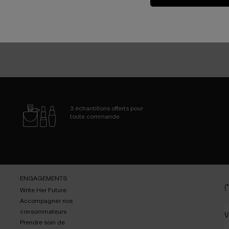
3 échantillons
offerts pour
toute commande
ENGAGEMENTS
(*
Write Her Future
Accompagner nos
consommateurs
V
Prendre soin de