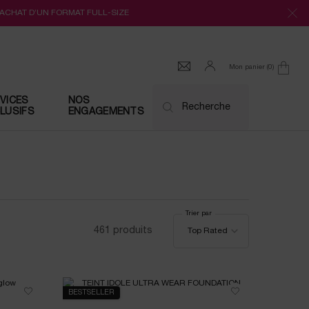
’ACHAT D’UN FORMAT FULL-SIZE
Mon panier
0
0 produit
VICES
NOS
Recherche
LUSIFS
ENGAGEMENTS
Trier par
Trier par
461 produits
Top Rated
BESTSELLER