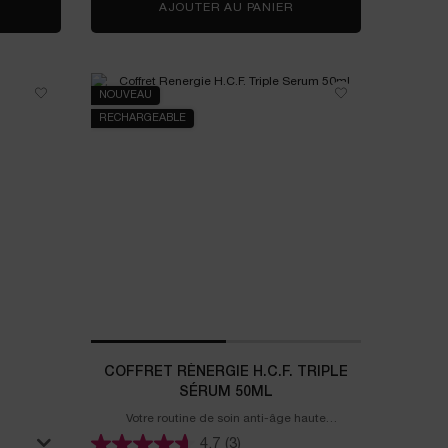
COFFRET MINI LIP IDÔLE BUTTERGLOW
AJOUTER AU PANIER
TEINT IDOLE ULTRA W
NOUVEAU
RECHARGEABLE
COFFRET RÉNERGIE H.C.F. TRIPLE
SÉRUM 50ML
Votre routine de soin anti-âge haute
performance
4.7
(3)