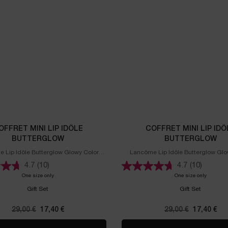
OFFRET MINI LIP IDÔLE
COFFRET MINI LIP IDÔ
BUTTERGLOW
BUTTERGLOW
 Lip Idôle Butterglow Glowy Color
Lancôme Lip Idôle Butterglow Glo
Balm
Balm
4.7
(10)
4.7
(10)
One size only
for Coffret Mini Lip Idôle Butterglow
One size only
for Coffr
Gift Set
Gift Set
Selected
La variation de produit est en rupture de stock
Selected
Couleur 097N pour TEINT IDOLE ULTRA WE
Selected
Couleur 105W pour TEINT IDOLE UL
Selected
Couleur 110C pour TEINT IDO
Selected
Couleur 115C pour TEIN
Selected
Couleur 120N pour
Selected
Couleur 125
Select
Couleu
S
C
Ancien prix
29,00 €
Nouveau prix
17,40 €
Ancien prix
29,00 €
Nouveau p
17,40 €