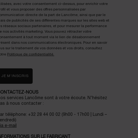
tilisées, avec votre consentement ci-dessus, pour enrichir votre
rofil et vous proposer des offres personnalisées par
ommunication directe de la part de Lancôme, ainsi que par le
iais de publicités de ses différentes marques sur les sites web et
es réseaux sociaux partenaires, et pour mesurer la performance
e nos activités marketing. Vous pouvez rétracter votre
onsentement à tout moment via le lien de désabonnement
résent dans nos communications électroniques. Pour en savoir
lus sur le traitement de vos données et vos droits, consultez
otre
Politique de confidentialité.
JE M’INSCRIS
CONTACTEZ-NOUS
os services Lancôme sont à votre écoute. N'hésitez
as à nous contacter :
ar téléphone: +32 28 44 00 02 (9h00 - 17h00 | Lundi –
endredi)
ia e-mail
NFORMATIONS SUR LE FABRICANT