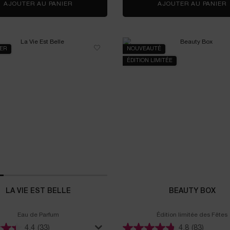
AJOUTER AU PANIER
COFFRET MINI LIP IDÔLE BUTTERGLOW
AJOUTER AU PANIER
LER
NOUVEAUTÉ
ÉDITION LIMITÉE
LA VIE EST BELLE
BEAUTY BOX
Eau de Parfum
Édition limitée des Fêtes
4.4
(33)
4.8
(83)