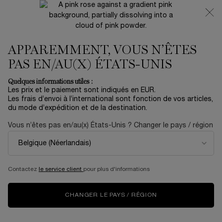
NOUVEAUTÉ 🍒 LA VIE EST BELLE VERY CHERRY |
RECEVEZ UNE TROUSSE LUXE ET UNE MINIATURE
OFFERTES POUR L’ACHAT D’UN FORMAT FULL-SIZE
APPAREMMENT, VOUS N’ÊTES
0
Mon
0 produit
panier
PAS EN/AU(X) ÉTATS-UNIS
Contenu principal
...
Soin
Anti-Âge
Quelques informations utiles :
Les prix et le paiement sont indiqués en EUR.
RÉNERGIE MULTI-LIFT NUIT
Les frais d’envoi à l’international sont fonction de vos articles,
du mode d’expédition et de la destination.
141,00 €
En stock
Vous n’êtes pas en/au(x) États-Unis ? Changer le pays / région
(282,00 €/100 ml.)
UNE PEAU RAFFERMIE AU FIL DES NUITS QUELLES
ACTIONS ? Avec Rénergie Multi Lift, 2 femmes s ...
En savoir
plus
Contactez
le service client
pour plus d'informations
5.0
(5)
Rédiger un avis
Lire
5
avis.
CHANGER LE PAYS / RÉGION
Lien
sur
BESTSELLER
la