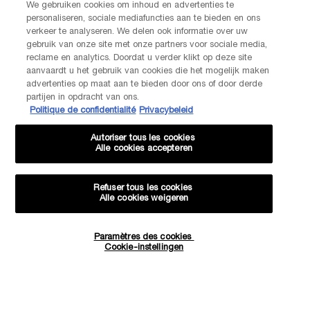
We gebruiken cookies om inhoud en advertenties te
personaliseren, sociale mediafuncties aan te bieden en ons
verkeer te analyseren. We delen ook informatie over uw
gebruik van onze site met onze partners voor sociale media,
reclame en analytics. Doordat u verder klikt op deze site
aanvaardt u het gebruik van cookies die het mogelijk maken
advertenties op maat aan te bieden door ons of door derde
partijen in opdracht van ons.
Politique de confidentialité
Privacybeleid
Autoriser tous les cookies
Alle cookies accepteren
Refuser tous les cookies
Alle cookies weigeren
Paramètres des cookies
Quantité
Cookie-instellingen
−
+
141,00 €
―
AJOUTER AU PANIER
RÉNERGIE