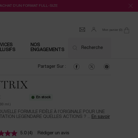
’ACHAT D’UN FORMAT FULL-SIZE
Mon panier
0
0 produit
VICES
NOS
Recherche
LUSIFS
ENGAGEMENTS
Partager Sur : Facebook
Partager Sur : Twitter
Partager Sur : Pi
Partager Sur :
TRIX
En stock
€
100 ml.)
UVELLE FORMULE FIDÈLE À l’ORIGINALE POUR UNE
ATION LEGENDAIRE QUELLES ACTIONS ? ...
En savoir
5.0
(4)
Rédiger un avis
Lire