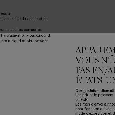
 mains
ur l’ensemble du visage et du
s zones sèches comme les
APPARE
VOUS N’
.
PAS EN/A
ÉTATS-U
Quelques informations utile
Les prix et le paiement
en EUR.
Les frais d’envoi à l’int
ER
sont fonction de vos ar
mode d’expédition et d