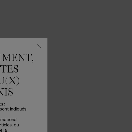
MMENT,
ÊTES
U(X)
NIS
s :
 sont indiqués
ernational
ticles, du
e la