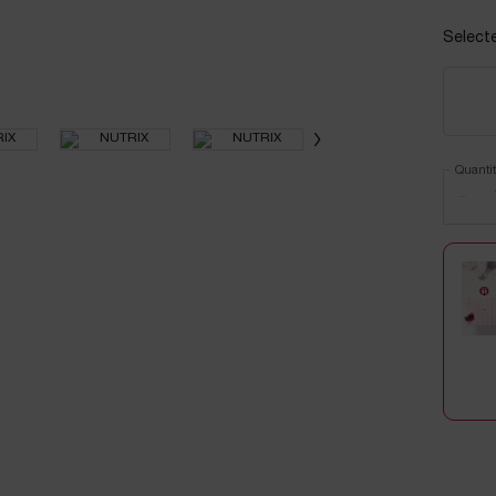
Select
Quantit
−