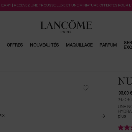
CHERRY | RECEVEZ UNE TROUSSE LUXE ET UNE MINIATURE OFFERTES POUR L
SER
OFFRES
NOUVEAUTÉS
MAQUILLAGE
PARFUM
EXC
NU
93,00 
(74,40 €/
UNE NO
HYDRAT
plus