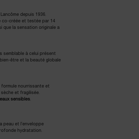
n Lancôme depuis 1936.
té co-créée et testée par 14
si que la sensation originale a
ès semblable à celui présent
bien-être et la beauté globale
 formule nourrissante et
sèche et fragilisée.
eaux sensibles
.
a peau et l’enveloppe
rofonde hydratation.