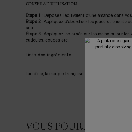
CONSEILS D’UTILISATION
Étape 1
: Déposez l’équivalent d’une amande dans vos
Étape 2
: Appliquez d’abord sur les joues et ensuite s
cou
Étape 3
: Appliquez les excès sur les mains ou sur le
cuticules, coudes etc.
Liste des ingrédients
Lancôme, la marque française du bonheur depuis 1935
PDP Slot 1 Section
VOUS POURRIEZ AIM