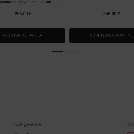
our L'ABSOLU ROUGE DRAMA MATTE, 1 de 4
 de stock, couleur LC LAR MATTE LOUVRE 2023 274 OS pour L'ABSOLU ROUGE DRA
pture de stock, couleur LC LAR MATTE LOUVRE 2023 200 OS pour L'ABSOLU ROU
 en rupture de stock, couleur LC LAR MATTE LOUVRE 2023 105 OS pour L'ABSO
295,00 €
346,00 €
MA MATTE
AJOUTER AU PANIER
RÉNERGIE NANO-RESURFACER | 400 BOOSTE
ACHETER LA ROUTINE