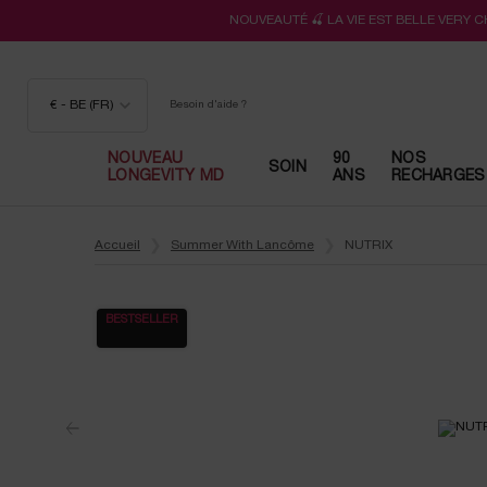
NOUVEAUTÉ 🍒 LA VIE EST BELLE VERY 
€ - BE (FR)
Besoin d'aide ?
NOUVEAU
90
NOS
SOIN
LONGEVITY MD
ANS
RECHARGES
Contenu principal
Accueil
Summer With Lancôme
NUTRIX
BESTSELLER