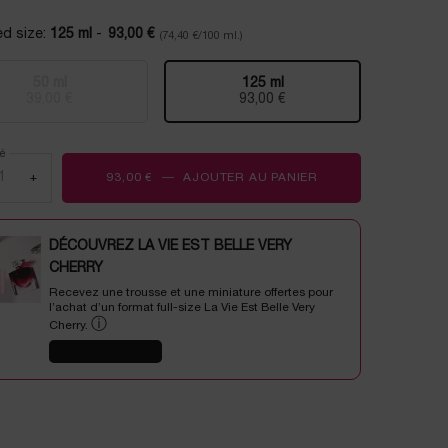
4
avis.
ed size:
125 ml
-
93,00 €
(74,40 €/100 ml.)
Lien
sur
la
50 ml
125 ml
même
Selected
The product variation is out of stock,
, 1 of 2
Selected
, 2 of 2
39,00 €
93,00 €
page.
é
+
93,00 €
―
AJOUTER AU PANIER
NUTRIX
DÉCOUVREZ LA VIE EST BELLE VERY
CHERRY
Recevez une trousse et une miniature offertes pour
l’achat d’un format full-size La Vie Est Belle Very
ⓘ
Cherry.
J'EN PROFITE