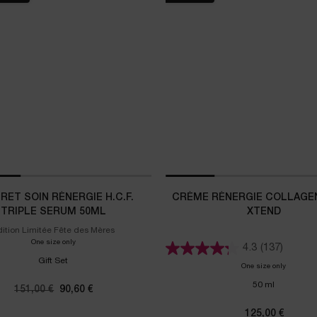
RET SOIN RÉNERGIE H.C.F.
CRÈME RÉNERGIE COLLAGEN
TRIPLE SERUM 50ML
XTEND
dition Limitée Fête des Mères
One size only
for Coffret Soin Rénergie H.C.F. Triple Serum 50ml
4.3
(137)
Gift Set
One size only
for Crème
50 ml
Ancien prix
151,00 €
Nouveau prix
90,60 €
125,00 €