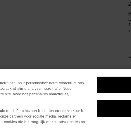
V
I
L
1
I
O
otre site, pour personnaliser notre contenu et nos
P
ociaux et afin d’analyser notre trafic. Nous
e site, avec nos partenaires analytiques,
ale mediafuncties aan te bieden en ons verkeer te
 onze partners voor sociale media, reclame en
-20% 
van cookies die het mogelijk maken advertenties op