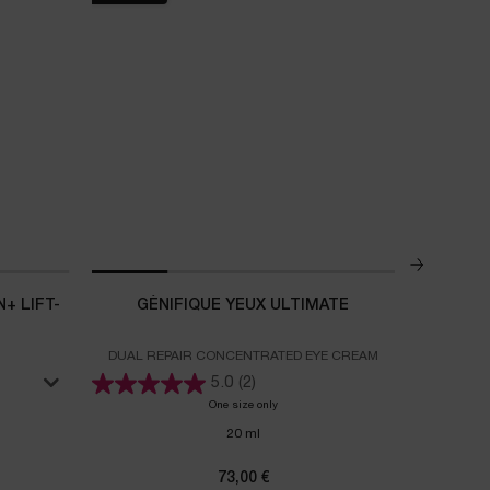
RECHARGE
+ LIFT-
GÉNIFIQUE YEUX ULTIMATE
HYDRA Z
DUAL REPAIR CONCENTRATED EYE CREAM
Votre routi
5.0
(2)
One size only
for GÉNIFIQUE YEUX ULTIMATE
 Rénergie Collagen+ Lift-Xtend
20 ml
73,00 €