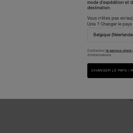
mode d’expédition et d
consommateurs
destination.
V
Prendre soin de
Vous n’êtes pas en/au(
l’environnement
Unis ? Changer le pays 
Carrières
P
Contactez
le service client
d'informations
D
CHANGER LE PAYS / 