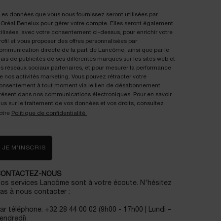
Les données que vous nous fournissez seront utilisées par
'Oréal Benelux pour gérer votre compte. Elles seront également
tilisées, avec votre consentement ci-dessus, pour enrichir votre
rofil et vous proposer des offres personnalisées par
ommunication directe de la part de Lancôme, ainsi que par le
iais de publicités de ses différentes marques sur les sites web et
es réseaux sociaux partenaires, et pour mesurer la performance
e nos activités marketing. Vous pouvez rétracter votre
onsentement à tout moment via le lien de désabonnement
résent dans nos communications électroniques. Pour en savoir
lus sur le traitement de vos données et vos droits, consultez
otre
Politique de confidentialité.
JE M’INSCRIS
CONTACTEZ-NOUS
os services Lancôme sont à votre écoute. N'hésitez
as à nous contacter :
ar téléphone: +32 28 44 00 02 (9h00 - 17h00 | Lundi –
endredi)