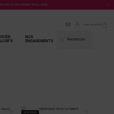
’ACHAT D’UN FORMAT FULL-SIZE
Mon panier
0
0 produit
VICES
NOS
Recherche
LUSIFS
ENGAGEMENTS
NOUVEAU
NOUVEAU