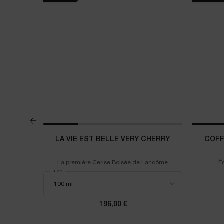
EUX
LA VIE EST BELLE VERY CHERRY
COFF
SERVICE DE
La première Cerise Boisée de Lancôme
É
Select a
size
for La Vie est Belle Very Cherry
SOLUE LA CRÈME YEUX
196,00 €
prix