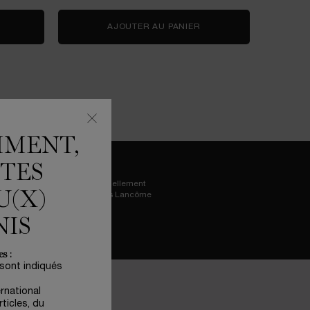
M 50ML
CRÈME RÉNERGIE COLLAGEN+ LIFT-XTEND
AJOUTER AU PANIER
GÉNIFIQUE YEUX ULTIM
MMENT,
ÊTES
Essayez virtuellement
U(X)
les iconiques Lancôme
NIS
s :
 sont indiqués
)
ernational
Champ Obligatoire
ticles, du