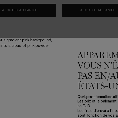
Y CHERRY
AJOUTER AU PANIER
COFFRET SOIN RÉNERGIE H.C.F. TRIPLE SERU
AJOUTER AU PANIER
APPARE
VOUS N’
3 échantillons
offerts pour
PAS EN/A
toute commande
ÉTATS-U
Quelques informations utile
Les prix et le paiement
en EUR.
ENGAGEMENTS
(*
Les frais d’envoi à l’int
Write Her Future
sont fonction de vos ar
Accompagner nos