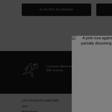
AJOUTER AU PANIER
LA VIE EST BELLE VER
Livraison offerte dès
60€ d'achat
Navigation de bas de page
LES PRODUITS LANCÔME
SERVICES
Soin
E-youth Finder
Maquillage
Essai virtuel