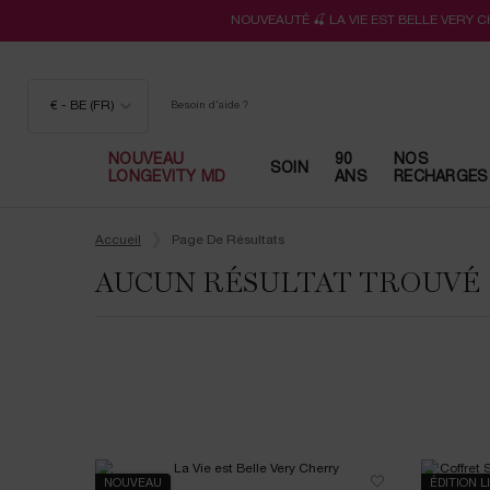
NOUVEAUTÉ 🍒 LA VIE EST BELLE VERY 
€ - BE (FR)
Besoin d'aide ?
NOUVEAU
90
NOS
SOIN
LONGEVITY MD
ANS
RECHARGES
Contenu principal
Accueil
Page De Résultats
AUCUN RÉSULTAT TROUVÉ
NOUVEAU
ÉDITION L