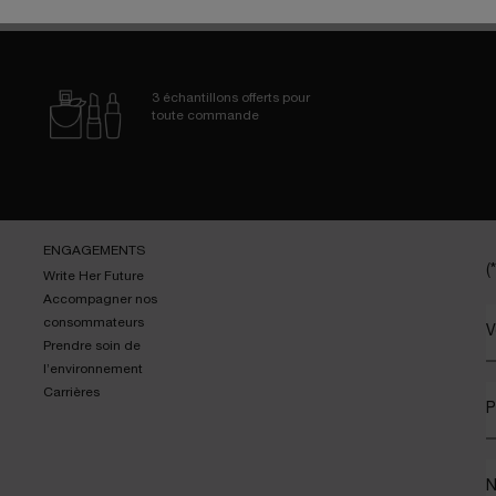
3 échantillons
offerts pour
toute commande
ENGAGEMENTS
(*
Write Her Future
Accompagner nos
consommateurs
V
Prendre soin de
l’environnement
Carrières
P