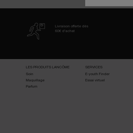
Livraison offerte dès
60€ d'achat
Navigation de bas de page
LES PRODUITS LANCÔME
SERVICES
Soin
E-youth Finder
Maquillage
Essai virtuel
Parfum