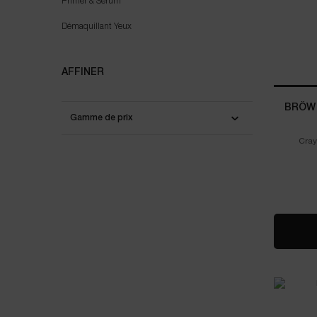
Primer & Serum
Démaquillant Yeux
AFFINER
BRÔW 
Gamme de prix
Cray
Select a colour