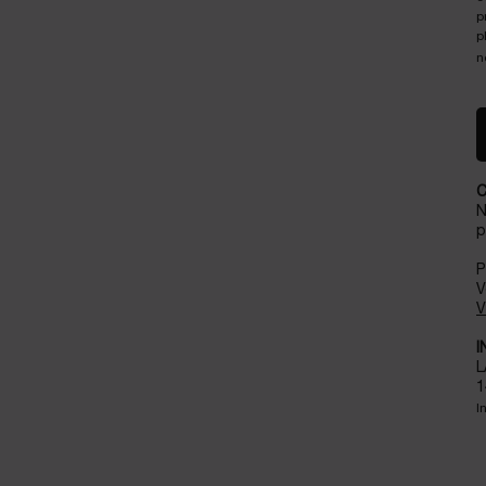
p
p
n
N
p
P
V
V
I
L
1
I