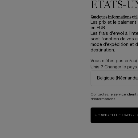
ÉTATS-U
RÉNERGIE COLLAGEN+ LIFT-
COFFRET SOIN RÉNERGIE H
Quelques informations utile
XTEND
TRIPLE SERUM 50ML
Les prix et le paiement
Édition Limitée Fête des Mèr
en EUR.
Les frais d’envoi à l’int
One size only
for Coffr
4.3
(137)
sont fonction de vos ar
Gift Set
One size only
for Crème Rénergie Collagen+ Lift-Xtend
mode d’expédition et d
destination.
50 ml
Ancien prix
151,00 €
Nouveau p
90,60 €
Vous n’êtes pas en/au(
125,00 €
Unis ? Changer le pays 
Y CHERRY
AJOUTER AU PANIER
CRÈME RÉNERGIE COLLAGEN+ LIFT-XTEND
AJOUTER AU PANIER
C
Contactez
le service client
d'informations
CHANGER LE PAYS / 