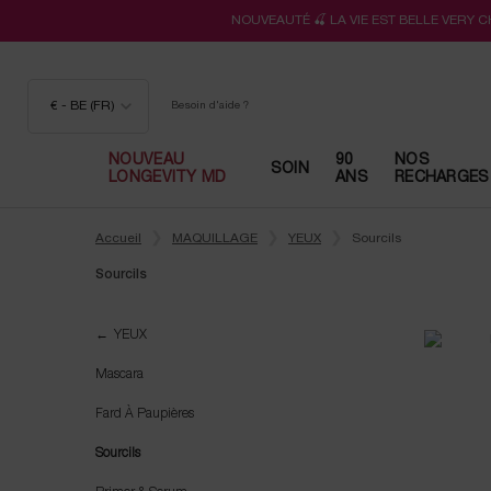
NOUVEAUTÉ 🍒 LA VIE EST BELLE VERY 
€ - BE (FR)
Besoin d'aide ?
NOUVEAU
90
NOS
SOIN
LONGEVITY MD
ANS
RECHARGES
Contenu principal
Accueil
MAQUILLAGE
YEUX
Sourcils
Sourcils
Sourcils
YEUX
Mascara
Fard À Paupières
Sourcils