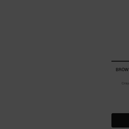
BRÔW 
Cray
Select a colour