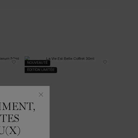
NOUVEAUTÉ
NOUVEAU
ÉDITION LIMITÉE
MMENT,
ÊTES
U(X)