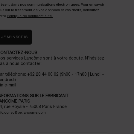
résent dans nos communications électroniques. Pour en savoir
lus sur le traitement de vos données et vos droits, consultez
otre
Politique de confidentialité.
JE M’INSCRIS
CONTACTEZ-NOUS
os services Lancôme sont à votre écoute. N'hésitez
as à nous contacter :
ar téléphone: +32 28 44 00 02 (9h00 - 17h00 | Lundi –
endredi)
ia e-mail
NFORMATIONS SUR LE FABRICANT
ANCOME PARIS
4, rue Royale - 75008 Paris France
nfo.conso@be.lancome.com