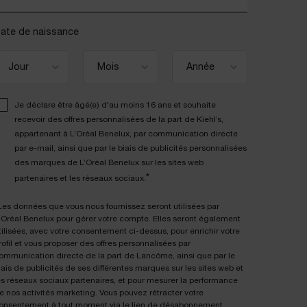
ate de naissance
Je déclare être âgé(e) d'au moins 16 ans et souhaite
recevoir des offres personnalisées de la part de Kiehl’s,
appartenant à L’Oréal Benelux, par communication directe
par e-mail, ainsi que par le biais de publicités personnalisées
des marques de L’Oréal Benelux sur les sites web
*
partenaires et les réseaux sociaux.
Les données que vous nous fournissez seront utilisées par
'Oréal Benelux pour gérer votre compte. Elles seront également
tilisées, avec votre consentement ci-dessus, pour enrichir votre
rofil et vous proposer des offres personnalisées par
ommunication directe de la part de Lancôme, ainsi que par le
iais de publicités de ses différentes marques sur les sites web et
es réseaux sociaux partenaires, et pour mesurer la performance
e nos activités marketing. Vous pouvez rétracter votre
onsentement à tout moment via le lien de désabonnement