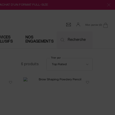
’ACHAT D’UN FORMAT FULL-SIZE
Mon panier
0
0 produit
VICES
NOS
Recherche
LUSIFS
ENGAGEMENTS
Trier par
Trier par
6 produits
Top Rated