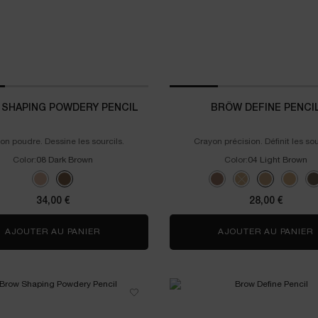
SHAPING POWDERY PENCIL
BRÔW DEFINE PENCI
on poudre. Dessine les sourcils.
Crayon précision. Définit les sou
Color:
08 Dark Brown
Color:
04 Light Brown
for Brôw Shaping Powdery Pencil
Select a colour
for Brôw Define Pe
Selected
Couleur 02 Dark Blonde pour Brôw Shaping Powdery Pencil, 1 de 2
Selected
Couleur 08 Dark Brown pour Brôw Shaping Powdery Pencil, 2 de
Selected
Couleur 07 Belle de Moka 
Selected
La variation de pro
Selected
Couleur 04 Li
Select
Couleur
C
34,00 €
28,00 €
AJOUTER AU PANIER
BRÔW SHAPING POWDERY PENCIL
AJOUTER AU PANIER