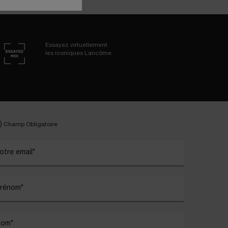
Essayez virtuellement
les iconiques Lancôme
)
Champ Obligatoire
otre email
*
rénom
*
Nom
*