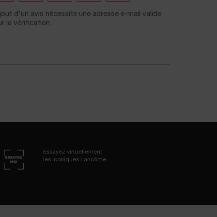
Essayez virtuellement
les iconiques Lancôme