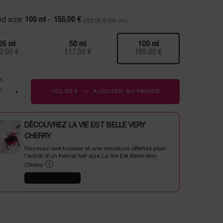
1
avis.
ed size:
100 ml
-
155,00 €
(155,00 €/100 ml.)
Lien
sur
la
25 ml
50 ml
100 ml
même
Selected
, 1 of 3
Selected
, 2 of 3
Selected
, 3 of 3
2,00 €
117,00 €
155,00 €
page.
é
+
155,00 €
―
AJOUTER AU PANIER
IDÔLE L'EAU DE TO
DÉCOUVREZ LA VIE EST BELLE VERY
CHERRY
Recevez une trousse et une miniature offertes pour
l’achat d’un format full-size La Vie Est Belle Very
ⓘ
Cherry.
J'EN PROFITE