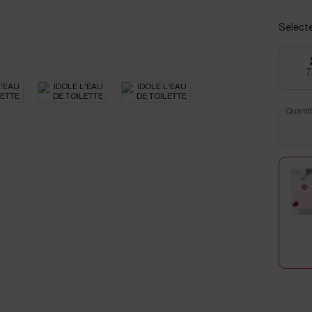
Select
7
Quantit
−