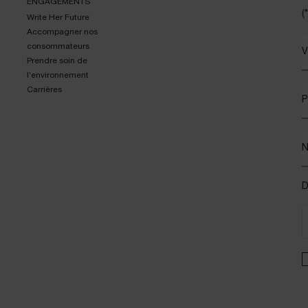
ENGAGEMENTS
(*
Write Her Future
Accompagner nos
consommateurs
V
Prendre soin de
l’environnement
Carrières
P
D