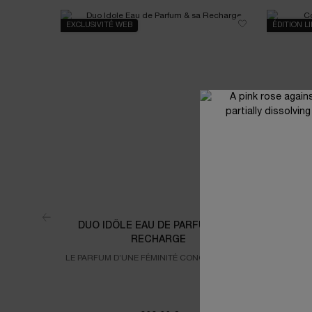
EXCLUSIVITÉ WEB
ÉDITION L
DUO IDÔLE EAU DE PARFUM & SA
COFFR
RECHARGE
LE PARFUM D’UNE FÉMINITÉ CONQUÉRANTE &
É
SA RECHARGE