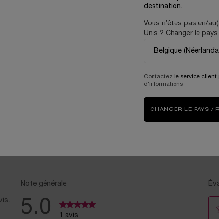
Ancien prix
134,00 €
Nouveau prix
80,40 €
Ancien prix
272,00 €
Nouveau p
163,20 €
destination.
Vous n’êtes pas en/au(
Unis ? Changer le pays 
ARFUM & SA RECHARGE
AJOUTER AU PANIER
COFFRET IDÔLE L’EAU DE PARFUM 50ML
AJOUTER AU PANIER
I
Contactez
le service client
d'informations
CHANGER LE PAYS / 