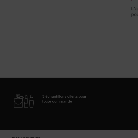
3 échantillons
offerts pour
toute commande