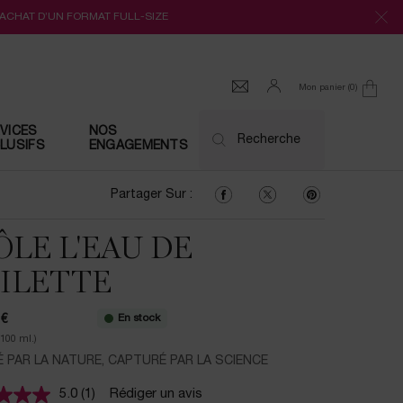
’ACHAT D’UN FORMAT FULL-SIZE
Mon panier
0
0 produit
VICES
NOS
Recherche
LUSIFS
ENGAGEMENTS
Partager Sur : Facebook
Partager Sur : Twitter
Partager Sur : Pi
Partager Sur :
ÔLE L'EAU DE
ILETTE
En stock
 €
/100 ml.)
É PAR LA NATURE, CAPTURÉ PAR LA SCIENCE
5.0
(1)
Rédiger un avis
Lire