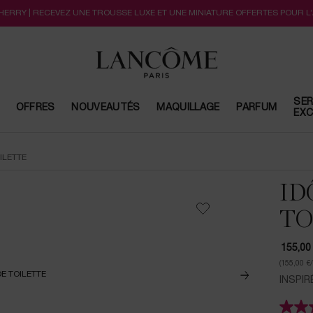
CHERRY | RECEVEZ UNE TROUSSE LUXE ET UNE MINIATURE OFFERTES POUR L
SER
OFFRES
NOUVEAUTÉS
MAQUILLAGE
PARFUM
EXC
ILETTE
ID
TO
155,00
(155,00 €
INSPIR