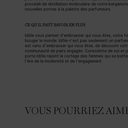
procédé de distillation moléculaire de notre bergamote
nouvelles portes à la palette des parfumeurs.
CE QU IL FAUT SAVOIR EN PLUS
Idôle vous permet d'embrasser qui vous êtes, votre for
bouger le monde. Idôle n'est pas seulement un parfum
est venu d'embrasser qui vous êtes, de découvrir votre
communauté de pairs engagés. Consciente de soi et ple
porte Idôle rejoint le cortège des femmes qui se batt
l'ère de la modernité et de l'engagement.
VOUS POURRIEZ AIM
VOUS POURRIEZ AIMER