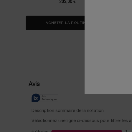
203,00 €
ACHETER LA ROUTINE
DUO IDÔLE EAU DE P
PDP Reviews