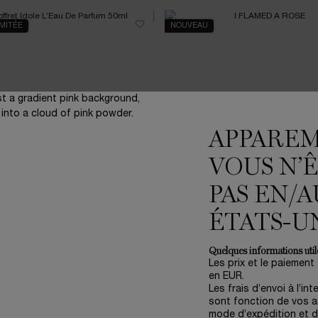
IMITÉE
NOUVEAU
APPARE
VOUS N’
PAS EN/A
ÉTATS-U
ET IDÔLE L’EAU DE PARFUM
I FLAMED A ROSE
50ML
Quelques informations utile
dition Limitée Fête des Mères
✓ Absolue Le Parfum - Eau de P
Les prix et le paiement
en EUR.
One size only
for Coffret Idôle L’Eau De Parfum 50ml
One size only
for I FL
Les frais d’envoi à l’int
Gift Set
100 ml
sont fonction de vos ar
mode d’expédition et d