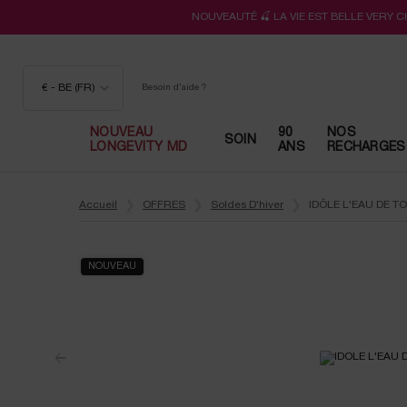
NOUVEAUTÉ 🍒 LA VIE EST BELLE VERY 
€ - BE (FR)
Besoin d'aide ?
NOUVEAU
90
NOS
SOIN
LONGEVITY MD
ANS
RECHARGES
Contenu principal
Accueil
OFFRES
Soldes D'hiver
IDÔLE L'EAU DE TO
NOUVEAU