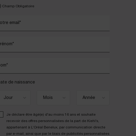
)
Champ Obligatoire
otre email
*
rénom
*
Nom
*
ate de naissance
Je déclare être âgé(e) d'au moins 16 ans et souhaite
recevoir des offres personnalisées de la part de Kiehl’s,
appartenant à L’Oréal Benelux, par communication directe
par e-mail, ainsi que par le biais de publicités personnalisées