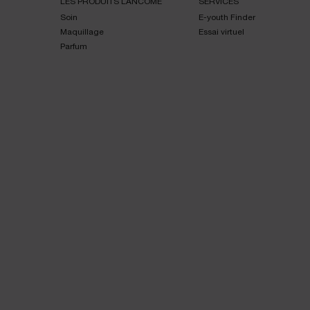
LES PRODUITS LANCÔME
SERVICES
Soin
E-youth Finder
Maquillage
Essai virtuel
Parfum