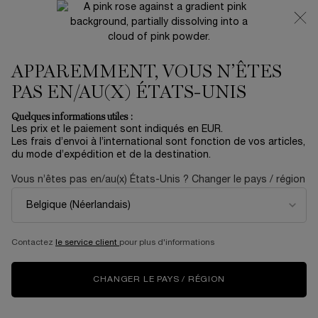
NOUVEAUTÉ 🍒 LA VIE EST BELLE VERY CHERRY |
RECEVEZ UNE TROUSSE LUXE ET UNE MINIATURE
OFFERTES POUR L’ACHAT D’UN FORMAT FULL-SIZE
APPAREMMENT, VOUS N’ÊTES
0
Mon
0 produit
panier
PAS EN/AU(X) ÉTATS-UNIS
Contenu principal
Accueil
OUTLET
Quelques informations utiles :
Les prix et le paiement sont indiqués en EUR.
HYPNÔSE DOLL EYES
Les frais d’envoi à l’international sont fonction de vos articles,
du mode d’expédition et de la destination.
26,40 €
En rupture
44,00 €
Vous n’êtes pas en/au(x) États-Unis ? Changer le pays / région
Ancien prix
Nouveau prix
(406,15 €/100 ml.)
Avec Hypnôse Doll Eyes de Lancôme, offrez-vous le parfait
regard de poupée.Must-have pour des cils m ...
En savoir
plus
Contactez
le service client
pour plus d'informations
5.0
(4)
Rédiger un avis
Lire
4
avis.
CHANGER LE PAYS / RÉGION
Lien
sur
la