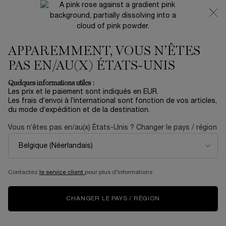
NOUVEAUTÉ 🍒 LA VIE EST BELLE VERY CHERRY |
RECEVEZ UNE TROUSSE LUXE ET UNE MINIATURE
OFFERTES POUR L’ACHAT D’UN FORMAT FULL-SIZE
APPAREMMENT, VOUS N’ÊTES
0
Mon
0 produit
panier
PAS EN/AU(X) ÉTATS-UNIS
Contenu principal
...
OFFRES
Soldes D'hiver
Quelques informations utiles :
Les prix et le paiement sont indiqués en EUR.
CRÈME RÉNERGIE H.P.N. 300-
Les frais d’envoi à l’international sont fonction de vos articles,
du mode d’expédition et de la destination.
PEPTIDE
Vous n’êtes pas en/au(x) États-Unis ? Changer le pays / région
38,00 €
En stock
(253,33 €/100 ml.)
RÉGÉNEREZ VOTRE PEAU PLUS VITE QU’ELLE NE VIEILLIT*
Découvrez la formule nouvelle génération d'ant ...
En savoir
Contactez
le service client
pour plus d'informations
plus
4.5
(23)
Rédiger un avis
Lire
CHANGER LE PAYS / RÉGION
23
avis.
Lien