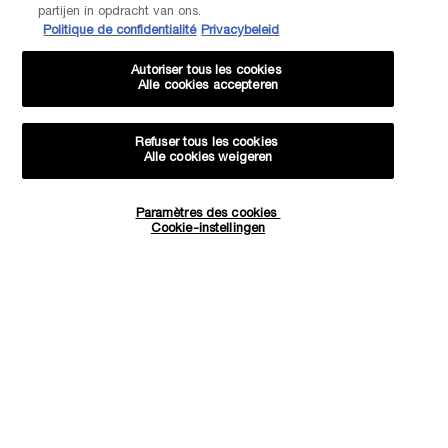
partijen in opdracht van ons.
Politique de confidentialité
Privacybeleid
Autoriser tous les cookies
Alle cookies accepteren
Refuser tous les cookies
Alle cookies weigeren
Paramètres des cookies
Quantité
Cookie-instellingen
−
+
38,00 €
―
AJOUTER AU PANIER
CRÈME RÉN