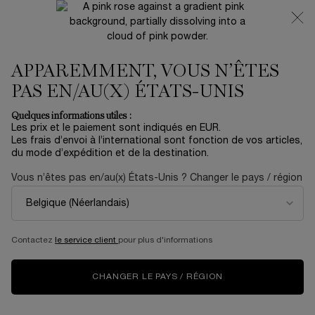
NOUVEAUTÉ 🍒 LA VIE EST BELLE VERY CHERRY |
RECEVEZ UNE TROUSSE LUXE ET UNE MINIATURE
OFFERTES POUR L’ACHAT D’UN FORMAT FULL-SIZE
APPAREMMENT, VOUS N’ÊTES
0
Mon
0 produit
panier
PAS EN/AU(X) ÉTATS-UNIS
Contenu principal
Accueil
OUTLET
Quelques informations utiles :
Les prix et le paiement sont indiqués en EUR.
COFFRET RÉNERGIE H.P.N.
Les frais d’envoi à l’international sont fonction de vos articles,
du mode d’expédition et de la destination.
CRÈME 300-PEPTIDES 50ML
Vous n’êtes pas en/au(x) États-Unis ? Changer le pays / région
81,00 €
En rupture
135,00 €
Ancien prix
Nouveau prix
Un coffret de soin contenant une routine complète jour et
nuit avec un sérum visage, une crème yeux ...
En savoir plus
Contactez
le service client
pour plus d'informations
4.7
(3)
Rédiger un avis
Lire
3
avis.
CHANGER LE PAYS / RÉGION
Lien
sur
NOUVEAU
la