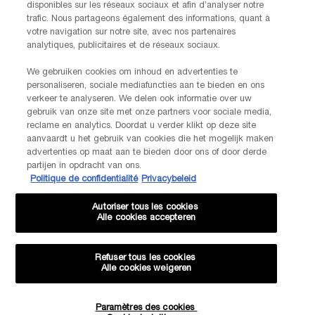
Date de naissance
disponibles sur les réseaux sociaux et afin d’analyser notre
trafic. Nous partageons également des informations, quant à
votre navigation sur notre site, avec nos partenaires
analytiques, publicitaires et de réseaux sociaux.
We gebruiken cookies om inhoud en advertenties te
Je déclare être âgé(e) d'au moins 16 ans et souhaite recevoir des
personaliseren, sociale mediafuncties aan te bieden en ons
offres personnalisées de la part de Kiehl’s, appartenant à L’Oréal
verkeer te analyseren. We delen ook informatie over uw
Benelux, par communication directe par e-mail, ainsi que par le biais
gebruik van onze site met onze partners voor sociale media,
de publicités personnalisées des marques de L’Oréal Benelux sur les
reclame en analytics. Doordat u verder klikt op deze site
*
sites web partenaires et les réseaux sociaux.
aanvaardt u het gebruik van cookies die het mogelijk maken
advertenties op maat aan te bieden door ons of door derde
partijen in opdracht van ons.
*Les données que vous nous fournissez seront utilisées par L'Oréal
Politique de confidentialité
Privacybeleid
Benelux pour gérer votre compte. Elles seront également utilisées, avec
votre consentement ci-dessus, pour enrichir votre profil et vous proposer
des offres personnalisées par communication directe de la part de
Autoriser tous les cookies
Lancôme, ainsi que par le biais de publicités de ses différentes marques
Alle cookies accepteren
sur les sites web et les réseaux sociaux partenaires, et pour mesurer la
performance de nos activités marketing. Vous pouvez rétracter votre
consentement à tout moment via le lien de désabonnement présent dans
Refuser tous les cookies
nos communications électroniques. Pour en savoir plus sur le traitement
Alle cookies weigeren
de vos données et vos droits, consultez notre
Politique de confidentialité.
Paramètres des cookies
Quantité