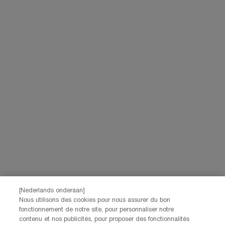
Livraison offerte dès
3 échantillons
Essayez virtuellement
60€ d'achat
offerts pour
les iconiques Lancôme
toute commande
Navigation de bas de page
(*)
Champ Obligatoire
Votre email
*
Prénom
*
[Nederlands onderaan]
Nom
*
Nous utilisons des cookies pour nous assurer du bon
fonctionnement de notre site, pour personnaliser notre
contenu et nos publicités, pour proposer des fonctionnalités