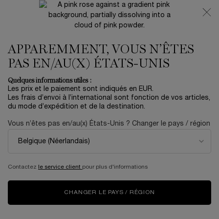
NOUVEAUTÉ 🍒 LA VIE EST BELLE VERY CHERRY |
RECEVEZ UNE TROUSSE LUXE ET UNE MINIATURE
OFFERTES POUR L’ACHAT D’UN FORMAT FULL-SIZE
APPAREMMENT, VOUS N’ÊTES
0
Mon
0 produit
panier
PAS EN/AU(X) ÉTATS-UNIS
Contenu principal
Accueil
OUTLET
Quelques informations utiles :
Les prix et le paiement sont indiqués en EUR.
COFFRET RÉNERGIE H.C.F.
Les frais d’envoi à l’international sont fonction de vos articles,
du mode d’expédition et de la destination.
TRIPLE SÉRUM 50ML
Vous n’êtes pas en/au(x) États-Unis ? Changer le pays / région
91,20 €
En stock
152,00 €
Ancien prix
Nouveau prix
Un coffret de routine de soin contenant le Triple Sérum
Rénergie H.C.F., ainsi que des crèmes de jou ...
En savoir plus
Contactez
le service client
pour plus d'informations
4.7
(3)
Rédiger un avis
Lire
3
avis.
CHANGER LE PAYS / RÉGION
Lien
sur
NOUVEAU
la