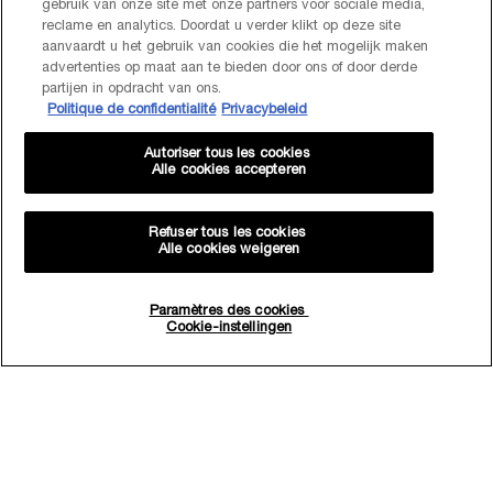
gebruik van onze site met onze partners voor sociale media,
reclame en analytics. Doordat u verder klikt op deze site
aanvaardt u het gebruik van cookies die het mogelijk maken
advertenties op maat aan te bieden door ons of door derde
partijen in opdracht van ons.
Politique de confidentialité
Privacybeleid
Autoriser tous les cookies
Alle cookies accepteren
Refuser tous les cookies
Alle cookies weigeren
Paramètres des cookies
Quantité
Cookie-instellingen
−
+
91,20 €
―
AJOUTER AU PANIER
COFFRET 