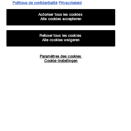
Politique de confidentialité
Privacybeleid
Navigation de bas de page
Autoriser tous les cookies
Alle cookies accepteren
(*)
Champ Obligatoire
Votre email
*
Refuser tous les cookies
Alle cookies weigeren
Prénom
*
Paramètres des cookies
Quantité
Cookie-instellingen
−
+
102,00 €
―
AJOUTER AU PANIER
COFFRET 
Nom
*
Date de naissance
Je déclare être âgé(e) d'au moins 16 ans et souhaite recevoir des
offres personnalisées de la part de Kiehl’s, appartenant à L’Oréal