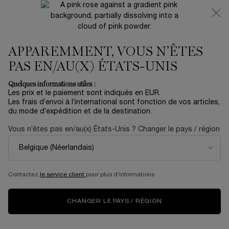
NOUVEAUTÉ 🍒 LA VIE EST BELLE VERY CHERRY |
RECEVEZ UNE TROUSSE LUXE ET UNE MINIATURE
OFFERTES POUR L’ACHAT D’UN FORMAT FULL-SIZE
APPAREMMENT, VOUS N’ÊTES
0
Mon
0 produit
panier
PAS EN/AU(X) ÉTATS-UNIS
Contenu principal
Accueil
OUTLET
Quelques informations utiles :
Les prix et le paiement sont indiqués en EUR.
COFFRET RÉNERGIE C.R.X
Les frais d’envoi à l’international sont fonction de vos articles,
du mode d’expédition et de la destination.
TRIPLE SÉRUM RÉTINOL 50ML
Vous n’êtes pas en/au(x) États-Unis ? Changer le pays / région
102,00 €
En stock
170,00 €
Ancien prix
Nouveau prix
Un coffret de routine de soin contenant le Triple Sérum
Rétinol Rénergie C.R.x, ainsi que des crèmes ...
En savoir
plus
Contactez
le service client
pour plus d'informations
5.0
(2)
Rédiger un avis
Lire
2
CHANGER LE PAYS / RÉGION
avis.
Lien
sur
NOUVEAU