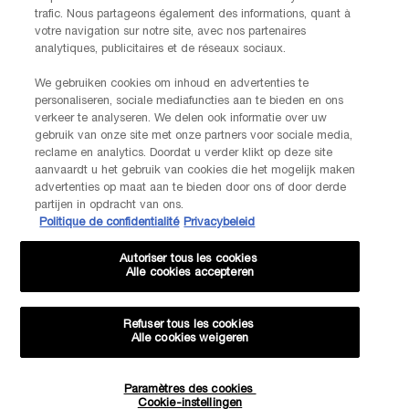
trafic. Nous partageons également des informations, quant à
JE M’INSCRIS
votre navigation sur notre site, avec nos partenaires
analytiques, publicitaires et de réseaux sociaux.
We gebruiken cookies om inhoud en advertenties te
CONTACTEZ-NOUS
personaliseren, sociale mediafuncties aan te bieden en ons
Nos services Lancôme sont à votre écoute. N'hésitez pas à
verkeer te analyseren. We delen ook informatie over uw
nous contacter :
gebruik van onze site met onze partners voor sociale media,
Par téléphone: +32 28 44 00 02 (9h00 - 17h00 | Lundi –
reclame en analytics. Doordat u verder klikt op deze site
Vendredi)
aanvaardt u het gebruik van cookies die het mogelijk maken
Via e-mail
advertenties op maat aan te bieden door ons of door derde
partijen in opdracht van ons.
Politique de confidentialité
Privacybeleid
INFORMATIONS SUR LE FABRICANT
LANCOME PARIS
Autoriser tous les cookies
14, rue Royale - 75008 Paris France
Alle cookies accepteren
Info.conso@be.lancome.com
Refuser tous les cookies
Alle cookies weigeren
Options d'achat
Paramètres des cookies
Quantité
€ - BE (FR)
Cookie-instellingen