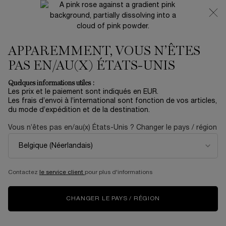
NOUVEAUTÉ 🍒 LA VIE EST BELLE VERY CHERRY |
RECEVEZ UNE TROUSSE LUXE ET UNE MINIATURE
OFFERTES POUR L’ACHAT D’UN FORMAT FULL-SIZE
APPAREMMENT, VOUS N’ÊTES
0
Mon
0 produit
panier
PAS EN/AU(X) ÉTATS-UNIS
Contenu principal
Accueil
OUTLET
Quelques informations utiles :
Les prix et le paiement sont indiqués en EUR.
COFFRET MASCARA LASH
Les frais d’envoi à l’international sont fonction de vos articles,
du mode d’expédition et de la destination.
IDÔLE
Vous n’êtes pas en/au(x) États-Unis ? Changer le pays / région
26,40 €
En stock
44,00 €
Ancien prix
Nouveau prix
Révélez votre regard le plus captivant et éclatant avec le
coffret routine Mascara Lash Idôle.
Contactez
le service client
pour plus d'informations
NOUVEAU
CHANGER LE PAYS / RÉGION