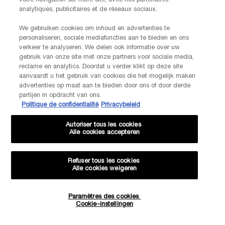
votre navigation sur notre site, avec nos partenaires
analytiques, publicitaires et de réseaux sociaux.
Je déclare être âgé(e) d'au moins 16 ans et souhaite recevoir des
We gebruiken cookies om inhoud en advertenties te
offres personnalisées de la part de Kiehl’s, appartenant à L’Oréal
personaliseren, sociale mediafuncties aan te bieden en ons
verkeer te analyseren. We delen ook informatie over uw
Benelux, par communication directe par e-mail, ainsi que par le biais
gebruik van onze site met onze partners voor sociale media,
de publicités personnalisées des marques de L’Oréal Benelux sur les
reclame en analytics. Doordat u verder klikt op deze site
*
sites web partenaires et les réseaux sociaux.
aanvaardt u het gebruik van cookies die het mogelijk maken
advertenties op maat aan te bieden door ons of door derde
*Les données que vous nous fournissez seront utilisées par L'Oréal
partijen in opdracht van ons.
Benelux pour gérer votre compte. Elles seront également utilisées, avec
Politique de confidentialité
Privacybeleid
votre consentement ci-dessus, pour enrichir votre profil et vous proposer
des offres personnalisées par communication directe de la part de
Autoriser tous les cookies
Lancôme, ainsi que par le biais de publicités de ses différentes marques
Alle cookies accepteren
sur les sites web et les réseaux sociaux partenaires, et pour mesurer la
performance de nos activités marketing. Vous pouvez rétracter votre
consentement à tout moment via le lien de désabonnement présent dans
Refuser tous les cookies
nos communications électroniques. Pour en savoir plus sur le traitement
Alle cookies weigeren
de vos données et vos droits, consultez notre
Politique de confidentialité.
Paramètres des cookies
Quantité
Cookie-instellingen
JE M’INSCRIS
−
+
33,06 €
―
AJOUTER AU PANIER
TEINT ID