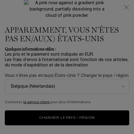
NOUVEAUTÉ 🍒 LA VIE EST BELLE VERY CHERRY |
RECEVEZ UNE TROUSSE LUXE ET UNE MINIATURE
OFFERTES POUR L’ACHAT D’UN FORMAT FULL-SIZE
APPAREMMENT, VOUS N’ÊTES
0
Mon
0 produit
panier
PAS EN/AU(X) ÉTATS-UNIS
Contenu principal
Accueil
Quelques informations utiles :
Les prix et le paiement sont indiqués en EUR.
TEINT IDOLE ULTRA WEAR
Les frais d’envoi à l’international sont fonction de vos articles,
du mode d’expédition et de la destination.
FOUNDATION STICK
Vous n’êtes pas en/au(x) États-Unis ? Changer le pays / région
33,06 €
En stock
55,10 €
Ancien prix
Nouveau prix
(183,67 €/50 g.)
Redécouvrez le stick iconique Teint Idole Ultra Wear Stick,
fond de teint matifiant longue tenue par ...
En savoir plus
Contactez
le service client
pour plus d'informations
5.0
(3)
Rédiger un avis
Lire
3
CHANGER LE PAYS / RÉGION
avis.
Lien
sur