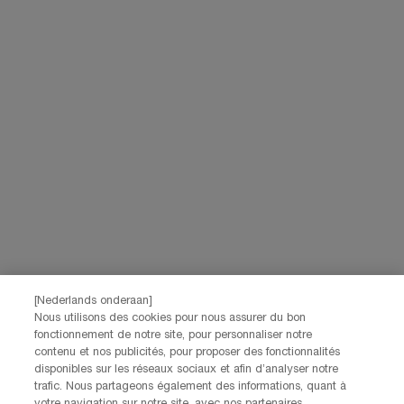
60€ d'achat
offerts pour
les iconiques Lancôme
toute commande
Navigation de bas de page
(*)
Champ Obligatoire
Votre email
*
Prénom
*
[Nederlands onderaan]
Nom
*
Nous utilisons des cookies pour nous assurer du bon
fonctionnement de notre site, pour personnaliser notre
contenu et nos publicités, pour proposer des fonctionnalités
Date de naissance
disponibles sur les réseaux sociaux et afin d’analyser notre
trafic. Nous partageons également des informations, quant à