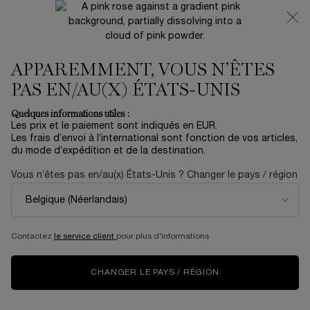
NOUVEAUTÉ 🍒 LA VIE EST BELLE VERY CHERRY |
RECEVEZ UNE TROUSSE LUXE ET UNE MINIATURE
OFFERTES POUR L’ACHAT D’UN FORMAT FULL-SIZE
APPAREMMENT, VOUS N’ÊTES
0
Mon
0 produit
panier
PAS EN/AU(X) ÉTATS-UNIS
Contenu principal
AUCUN RÉSULTAT TROUVÉ
Quelques informations utiles :
Les prix et le paiement sont indiqués en EUR.
Les frais d’envoi à l’international sont fonction de vos articles,
du mode d’expédition et de la destination.
NOUVEAU
NOUVEAU
ÉDITI
LIMIT
Vous n’êtes pas en/au(x) États-Unis ? Changer le pays / région
Contactez
le service client
pour plus d'informations
CHANGER LE PAYS / RÉGION
LA VIE EST BELLE
CRÈME RÉNERGIE
C
VERY CHERRY
COLLAGEN+ LIFT-
RÉ