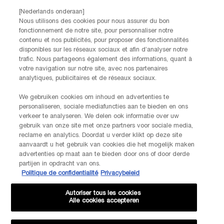
Par téléphone: +32 28 44 00 02 (9h00 - 17h00 | Lundi –
[Nederlands onderaan]
Vendredi)
Nous utilisons des cookies pour nous assurer du bon
Via e-mail
fonctionnement de notre site, pour personnaliser notre
contenu et nos publicités, pour proposer des fonctionnalités
disponibles sur les réseaux sociaux et afin d’analyser notre
INFORMATIONS SUR LE FABRICANT
trafic. Nous partageons également des informations, quant à
LANCOME PARIS
votre navigation sur notre site, avec nos partenaires
14, rue Royale - 75008 Paris France
analytiques, publicitaires et de réseaux sociaux.
Info.conso@be.lancome.com
We gebruiken cookies om inhoud en advertenties te
personaliseren, sociale mediafuncties aan te bieden en ons
verkeer te analyseren. We delen ook informatie over uw
Options d'achat
gebruik van onze site met onze partners voor sociale media,
reclame en analytics. Doordat u verder klikt op deze site
€ - BE (FR)
aanvaardt u het gebruik van cookies die het mogelijk maken
advertenties op maat aan te bieden door ons of door derde
partijen in opdracht van ons.
Politique de confidentialité
Privacybeleid
© Lancôme
Autoriser tous les cookies
Alle cookies accepteren