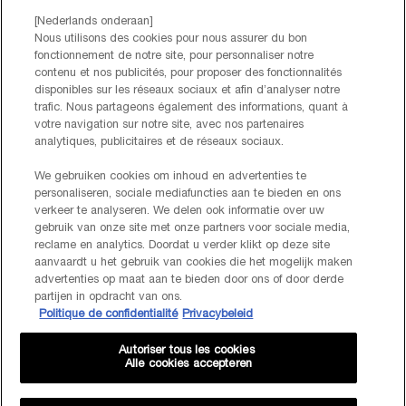
Par téléphone: +32 28 44 00 02 (9h00 - 17h00 | Lundi –
[Nederlands onderaan]
Vendredi)
Nous utilisons des cookies pour nous assurer du bon
Via e-mail
fonctionnement de notre site, pour personnaliser notre
contenu et nos publicités, pour proposer des fonctionnalités
disponibles sur les réseaux sociaux et afin d’analyser notre
INFORMATIONS SUR LE FABRICANT
trafic. Nous partageons également des informations, quant à
LANCOME PARIS
votre navigation sur notre site, avec nos partenaires
14, rue Royale - 75008 Paris France
analytiques, publicitaires et de réseaux sociaux.
Info.conso@be.lancome.com
We gebruiken cookies om inhoud en advertenties te
personaliseren, sociale mediafuncties aan te bieden en ons
verkeer te analyseren. We delen ook informatie over uw
Options d'achat
gebruik van onze site met onze partners voor sociale media,
reclame en analytics. Doordat u verder klikt op deze site
€ - BE (FR)
aanvaardt u het gebruik van cookies die het mogelijk maken
advertenties op maat aan te bieden door ons of door derde
partijen in opdracht van ons.
Politique de confidentialité
Privacybeleid
© Lancôme
Autoriser tous les cookies
Alle cookies accepteren