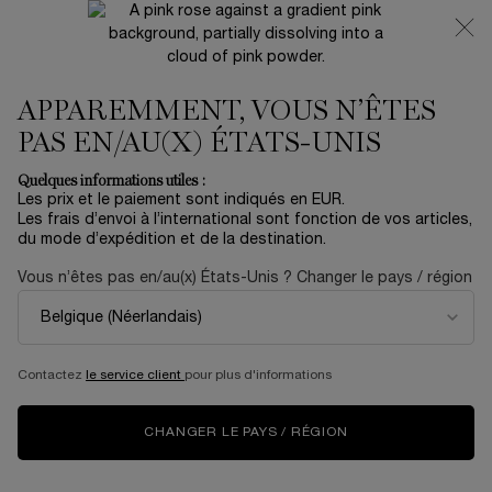
NOUVEAUTÉ 🍒 LA VIE EST BELLE VERY CHERRY |
RECEVEZ UNE TROUSSE LUXE ET UNE MINIATURE
OFFERTES POUR L’ACHAT D’UN FORMAT FULL-SIZE
APPAREMMENT, VOUS N’ÊTES
0
Mon
0 produit
panier
PAS EN/AU(X) ÉTATS-UNIS
Contenu principal
AUCUN RÉSULTAT TROUVÉ
Quelques informations utiles :
Les prix et le paiement sont indiqués en EUR.
Les frais d’envoi à l’international sont fonction de vos articles,
du mode d’expédition et de la destination.
NOUVEAU
ÉDITION
NOUV
LIMITÉE
Vous n’êtes pas en/au(x) États-Unis ? Changer le pays / région
Contactez
le service client
pour plus d'informations
CHANGER LE PAYS / RÉGION
LA VIE EST BELLE
COFFRET SOIN
CR
VERY CHERRY
RÉNERGIE H.C.F.
CO