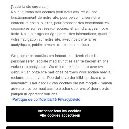
Par téléphone: +32 28 44 00 02 (9h00 - 17h00 | Lundi –
[Nederlands onderaan]
Vendredi)
Nous utilisons des cookies pour nous assurer du bon
Via e-mail
fonctionnement de notre site, pour personnaliser notre
contenu et nos publicités, pour proposer des fonctionnalités
disponibles sur les réseaux sociaux et afin d’analyser notre
INFORMATIONS SUR LE FABRICANT
trafic. Nous partageons également des informations, quant à
LANCOME PARIS
votre navigation sur notre site, avec nos partenaires
14, rue Royale - 75008 Paris France
analytiques, publicitaires et de réseaux sociaux.
Info.conso@be.lancome.com
We gebruiken cookies om inhoud en advertenties te
personaliseren, sociale mediafuncties aan te bieden en ons
verkeer te analyseren. We delen ook informatie over uw
Options d'achat
gebruik van onze site met onze partners voor sociale media,
reclame en analytics. Doordat u verder klikt op deze site
€ - BE (FR)
aanvaardt u het gebruik van cookies die het mogelijk maken
advertenties op maat aan te bieden door ons of door derde
partijen in opdracht van ons.
Politique de confidentialité
Privacybeleid
© Lancôme
Autoriser tous les cookies
Alle cookies accepteren