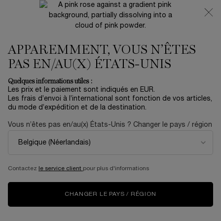
NOUVEAUTÉ 🍒 LA VIE EST BELLE VERY CHERRY |
RECEVEZ UNE TROUSSE LUXE ET UNE MINIATURE
OFFERTES POUR L’ACHAT D’UN FORMAT FULL-SIZE
APPAREMMENT, VOUS N’ÊTES
0
Mon
0 produit
panier
PAS EN/AU(X) ÉTATS-UNIS
Contenu principal
AUCUN RÉSULTAT TROUVÉ
Quelques informations utiles :
Les prix et le paiement sont indiqués en EUR.
Les frais d’envoi à l’international sont fonction de vos articles,
du mode d’expédition et de la destination.
NOUVEAU
NOUVEAU
ÉDITI
LIMIT
Vous n’êtes pas en/au(x) États-Unis ? Changer le pays / région
Contactez
le service client
pour plus d'informations
CHANGER LE PAYS / RÉGION
LA VIE EST BELLE
CRÈME RÉNERGIE
C
VERY CHERRY
COLLAGEN+ LIFT-
RÉ