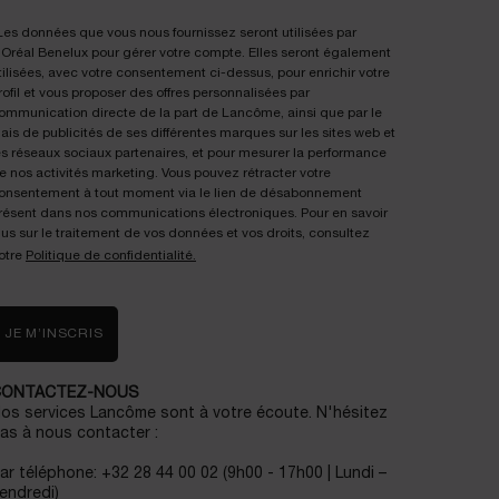
Les données que vous nous fournissez seront utilisées par
'Oréal Benelux pour gérer votre compte. Elles seront également
tilisées, avec votre consentement ci-dessus, pour enrichir votre
rofil et vous proposer des offres personnalisées par
ommunication directe de la part de Lancôme, ainsi que par le
iais de publicités de ses différentes marques sur les sites web et
es réseaux sociaux partenaires, et pour mesurer la performance
e nos activités marketing. Vous pouvez rétracter votre
onsentement à tout moment via le lien de désabonnement
résent dans nos communications électroniques. Pour en savoir
lus sur le traitement de vos données et vos droits, consultez
otre
Politique de confidentialité.
JE M’INSCRIS
CONTACTEZ-NOUS
os services Lancôme sont à votre écoute. N'hésitez
as à nous contacter :
ar téléphone: +32 28 44 00 02 (9h00 - 17h00 | Lundi –
endredi)