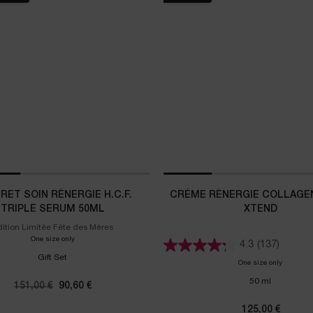
RET SOIN RÉNERGIE H.C.F.
CRÈME RÉNERGIE COLLAGEN
TRIPLE SERUM 50ML
XTEND
dition Limitée Fête des Mères
One size only
for Coffret Soin Rénergie H.C.F. Triple Serum 50ml
4.3
(137)
Gift Set
One size only
for Crème
50 ml
Ancien prix
151,00 €
Nouveau prix
90,60 €
125,00 €