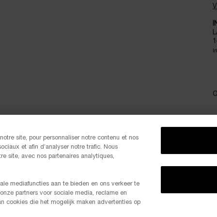
V
I
L
1
I
O
otre site, pour personnaliser notre contenu et nos
P
ociaux et afin d’analyser notre trafic. Nous
e site, avec nos partenaires analytiques,
ale mediafuncties aan te bieden en ons verkeer te
 onze partners voor sociale media, reclame en
-20% 
van cookies die het mogelijk maken advertenties op