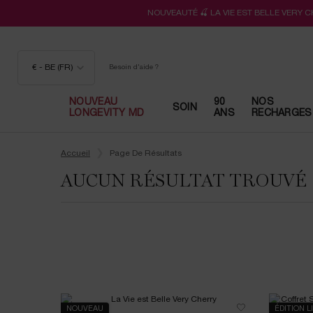
NOUVEAUTÉ 🍒 LA VIE EST BELLE VERY 
€ - BE (FR)
Besoin d'aide ?
NOUVEAU
90
NOS
SOIN
LONGEVITY MD
ANS
RECHARGES
Contenu principal
Accueil
Page De Résultats
AUCUN RÉSULTAT TROUVÉ
NOUVEAU
ÉDITION L