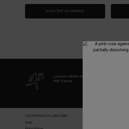
AJOUTER AU PANIER
LA VIE EST BELLE VER
Livraison offerte dès
60€ d'achat
Navigation de bas de page
LES PRODUITS LANCÔME
SERVICES
Soin
E-youth Finder
Maquillage
Essai virtuel