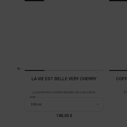
ÔLE
LA VIE EST BELLE VERY CHERRY
COFF
 Color Balm
La première Cerise Boisée de Lancôme
É
Select a
size
for La Vie est Belle Very Cherry
et Mini Lip Idôle Butterglow
196,00 €
rix