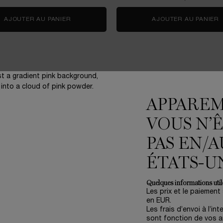
Y CHERRY
AJOUTER AU PANIER
COFFRET SOIN RÉNERGIE H.C.F. TRIPLE SERU
AJOUTER AU PANIER
APPARE
VOUS N’
3 échantillons
offerts pour
PAS EN/A
toute commande
ÉTATS-U
Quelques informations utile
Les prix et le paiement
en EUR.
ENGAGEMENTS
(*
Les frais d’envoi à l’int
Write Her Future
sont fonction de vos ar
Accompagner nos