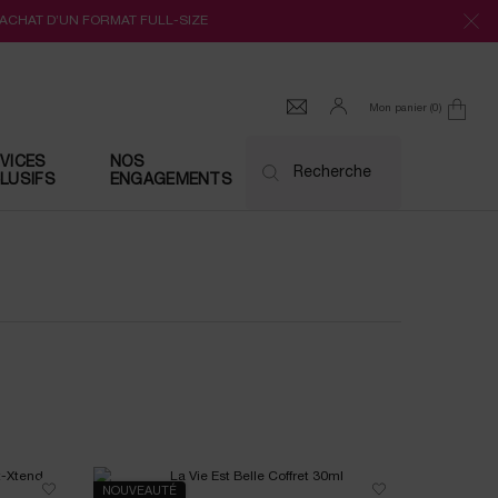
’ACHAT D’UN FORMAT FULL-SIZE
Mon panier
0
0 produit
VICES
NOS
Recherche
LUSIFS
ENGAGEMENTS
NOUVEAUTÉ
NOUVEAU