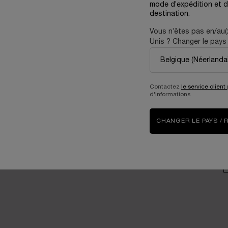
mode d’expédition et d
consommateurs
destination.
V
Prendre soin de
Vous n’êtes pas en/au(
l’environnement
Unis ? Changer le pays 
Carrières
P
Contactez
le service client
d'informations
D
CHANGER LE PAYS / 