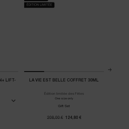
ÉDITION LIMITÉE
RECHARGE
+ LIFT-
LA VIE EST BELLE COFFRET 30ML
HYDRA Z
Édition limitée des Fêtes
Votre routi
One size only
for La Vie Est Belle Coffret 30ml
Gift Set
 Rénergie Collagen+ Lift-Xtend
Ancien prix
208,00 €
Nouveau prix
124,80 €