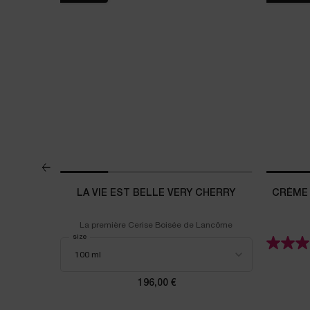
VERTE 15
LA VIE EST BELLE VERY CHERRY
CRÈME 
, apaisée et
La première Cerise Boisée de Lancôme
Select a
size
for La Vie est Belle Very Cherry
a Zen Coffret Découverte 15 ml
196,00 €
rix