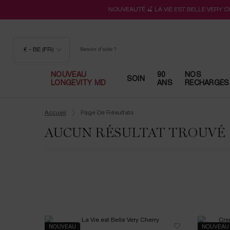
NOUVEAUTÉ 🍒 LA VIE EST BELLE VERY 
€ - BE (FR)
Besoin d'aide ?
NOUVEAU
90
NOS
SOIN
LONGEVITY MD
ANS
RECHARGES
Contenu principal
Accueil
Page De Résultats
AUCUN RÉSULTAT TROUVÉ
NOUVEAU
NOUVEAU