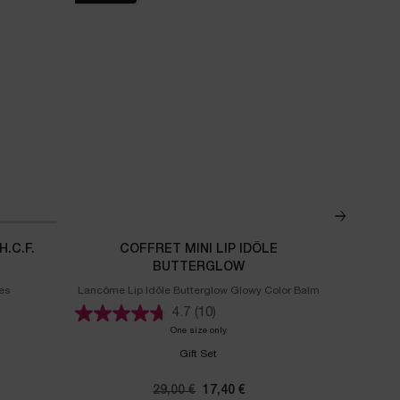
.C.F.
COFFRET MINI LIP IDÔLE
GÉ
BUTTERGLOW
es
Lancôme Lip Idôle Butterglow Glowy Color Balm
DUAL RE
et Soin Rénergie H.C.F. Triple Serum 50ml
4.7
(10)
One size only
for Coffret Mini Lip Idôle Butterglow
Gift Set
rix
Ancien prix
29,00 €
Nouveau prix
17,40 €