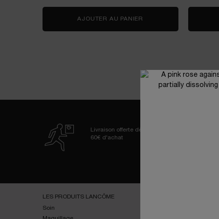
AJOUTER AU PANIER
LA VIE EST BELLE VER
Livraison offerte dès
60€ d'achat
Navigation de bas de page
LES PRODUITS LANCÔME
SERVICES
Soin
E-youth Finder
Maquillage
Essai virtuel