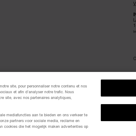
V
I
L
1
I
O
otre site, pour personnaliser notre contenu et nos
P
ociaux et afin d’analyser notre trafic. Nous
e site, avec nos partenaires analytiques,
ale mediafuncties aan te bieden en ons verkeer te
 onze partners voor sociale media, reclame en
-20% 
van cookies die het mogelijk maken advertenties op