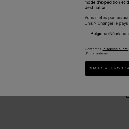
mode d’expédition et d
consommateurs
destination.
V
Prendre soin de
Vous n’êtes pas en/au(
l’environnement
Unis ? Changer le pays 
Carrières
P
Contactez
le service client
d'informations
D
CHANGER LE PAYS / 