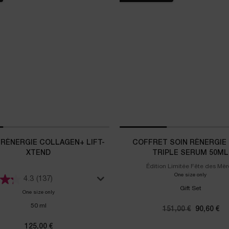
RÉNERGIE COLLAGEN+ LIFT-
COFFRET SOIN RÉNERGIE H
XTEND
TRIPLE SERUM 50ML
Édition Limitée Fête des Mèr
One size only
for Coffr
4.3
(137)
Gift Set
One size only
for Crème Rénergie Collagen+ Lift-Xtend
50 ml
Ancien prix
151,00 €
Nouveau p
90,60 €
125,00 €