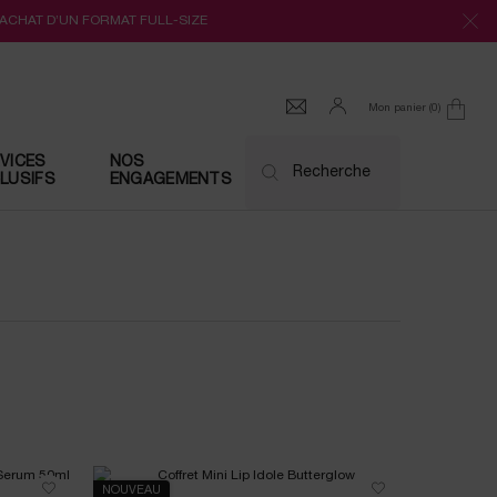
’ACHAT D’UN FORMAT FULL-SIZE
Mon panier
0
0 produit
VICES
NOS
Recherche
LUSIFS
ENGAGEMENTS
NOUVEAU
NOUVEAU