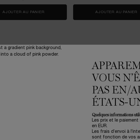
Y CHERRY
AJOUTER AU PANIER
CRÈME RÉNERGIE COLLAGEN+ LIFT-XTEND
AJOUTER AU PANIER
C
APPARE
VOUS N’
3 échantillons
offerts pour
PAS EN/A
toute commande
ÉTATS-U
Quelques informations utile
Les prix et le paiement
en EUR.
ENGAGEMENTS
(*
Les frais d’envoi à l’int
Write Her Future
sont fonction de vos ar
Accompagner nos