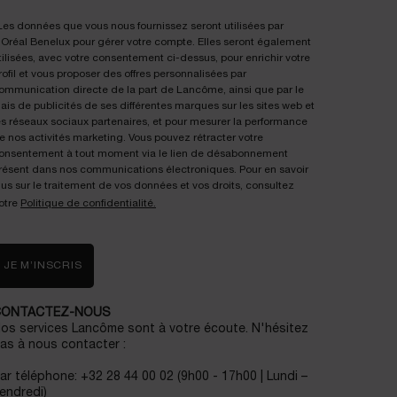
Les données que vous nous fournissez seront utilisées par
'Oréal Benelux pour gérer votre compte. Elles seront également
tilisées, avec votre consentement ci-dessus, pour enrichir votre
rofil et vous proposer des offres personnalisées par
ommunication directe de la part de Lancôme, ainsi que par le
iais de publicités de ses différentes marques sur les sites web et
es réseaux sociaux partenaires, et pour mesurer la performance
e nos activités marketing. Vous pouvez rétracter votre
onsentement à tout moment via le lien de désabonnement
résent dans nos communications électroniques. Pour en savoir
lus sur le traitement de vos données et vos droits, consultez
otre
Politique de confidentialité.
JE M’INSCRIS
CONTACTEZ-NOUS
os services Lancôme sont à votre écoute. N'hésitez
as à nous contacter :
ar téléphone: +32 28 44 00 02 (9h00 - 17h00 | Lundi –
endredi)