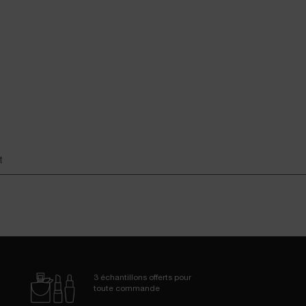
3 échantillons
offerts pour
toute commande