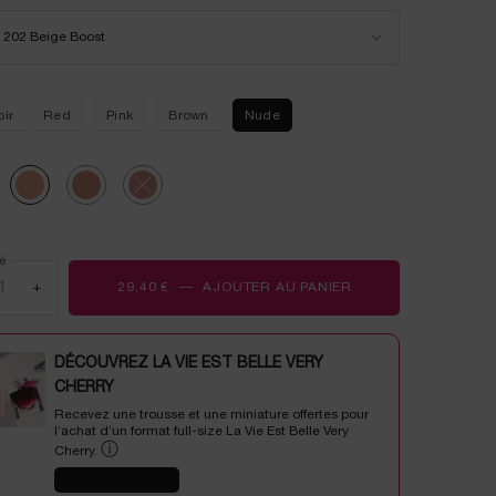
 a
or L'ABSOLU ROUGE DRAMA MATTE
onnez un/une color pour L'ABSOLU ROUGE DRAMA MATTE
202 Beige Boost
oir
Red
Pink
Brown
Nude
ted
ivine-Idylle, 1 of 4
Selected
202 Beige Boost, 2 of 4
Selected
205 Nude Frisson, 3 of 4
Selected
The product variation is out of stock, 217 Nude Shot, 4 of 4
é
+
29,40 €
―
AJOUTER AU PANIER
L'ABSOLU ROUGE 
DÉCOUVREZ LA VIE EST BELLE VERY
CHERRY
Recevez une trousse et une miniature offertes pour
l’achat d’un format full-size La Vie Est Belle Very
ⓘ
Cherry.
J'EN PROFITE