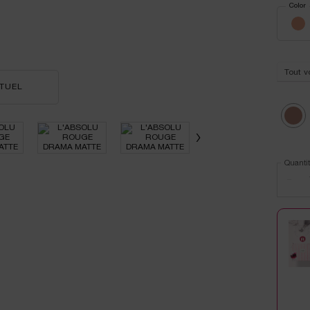
Select
Color
f
Sélecti
Tout v
RTUEL
L'ABSOLU ROUGE DRAMA MATTE
Selec
510 - D
Quantit
−