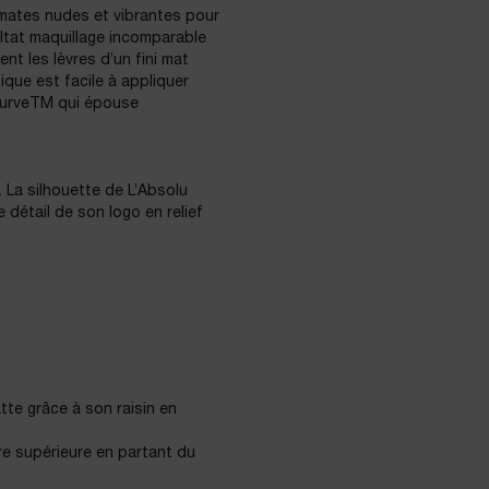
mates nudes et vibrantes pour
ltat maquillage incomparable
nt les lèvres d’un fini mat
que est facile à appliquer
 CurveTM qui épouse
. La silhouette de L’Absolu
détail de son logo en relief
te grâce à son raisin en
re supérieure en partant du