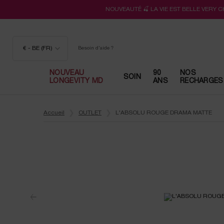
NOUVEAUTÉ 🍒 LA VIE EST BELLE VERY 
€ - BE (FR)
Besoin d'aide ?
NOUVEAU
90
NOS
SOIN
LONGEVITY MD
ANS
RECHARGES
Contenu principal
Accueil
OUTLET
L'ABSOLU ROUGE DRAMA MATTE