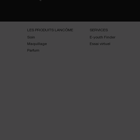
Navigation de bas de page
LES PRODUITS LANCÔME
SERVICES
Soin
E-youth Finder
Maquillage
Essai virtuel
Parfum