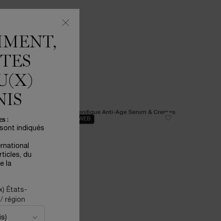
MMENT,
ÊTES
U(X)
NIS
s :
EXCLUSIVITÉ WEB
NOUVEAU
 sont indiqués
ernational
ticles, du
e la
x) États-
/ région