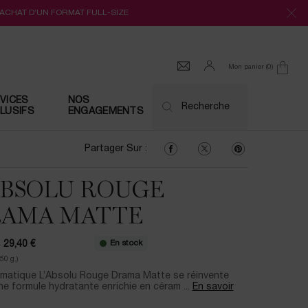
’ACHAT D’UN FORMAT FULL-SIZE
Mon panier
0
0 produit
VICES
NOS
Recherche
LUSIFS
ENGAGEMENTS
Partager Sur : Facebook
Partager Sur : Twitter
Partager Sur : Pi
Partager Sur :
ABSOLU ROUGE
AMA MATTE
En stock
€
29,40 €
prix
u prix
50 g.)
ématique L’Absolu Rouge Drama Matte se réinvente
e formule hydratante enrichie en céram ...
En savoir