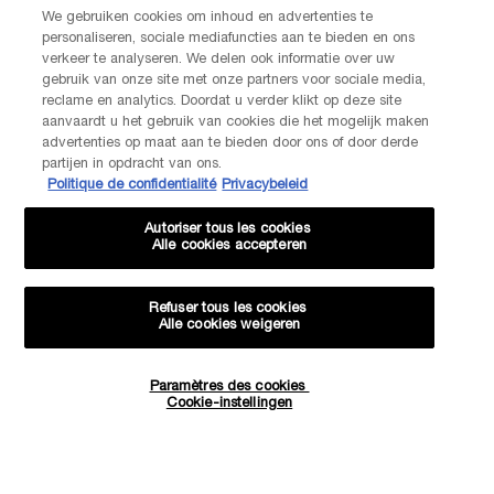
We gebruiken cookies om inhoud en advertenties te
CONTACTEZ-NOUS
personaliseren, sociale mediafuncties aan te bieden en ons
Nos services Lancôme sont à votre écoute. N'hésitez pas à
verkeer te analyseren. We delen ook informatie over uw
nous contacter :
gebruik van onze site met onze partners voor sociale media,
Par téléphone: +32 28 44 00 02 (9h00 - 17h00 | Lundi –
reclame en analytics. Doordat u verder klikt op deze site
Vendredi)
aanvaardt u het gebruik van cookies die het mogelijk maken
Via e-mail
advertenties op maat aan te bieden door ons of door derde
partijen in opdracht van ons.
Politique de confidentialité
Privacybeleid
INFORMATIONS SUR LE FABRICANT
LANCOME PARIS
Autoriser tous les cookies
14, rue Royale - 75008 Paris France
Alle cookies accepteren
Info.conso@be.lancome.com
Refuser tous les cookies
Alle cookies weigeren
Options d'achat
Paramètres des cookies
Quantité
€ - BE (FR)
Cookie-instellingen
−
+
63,00 €
―
AJOUTER AU PANIER
GALATÉI