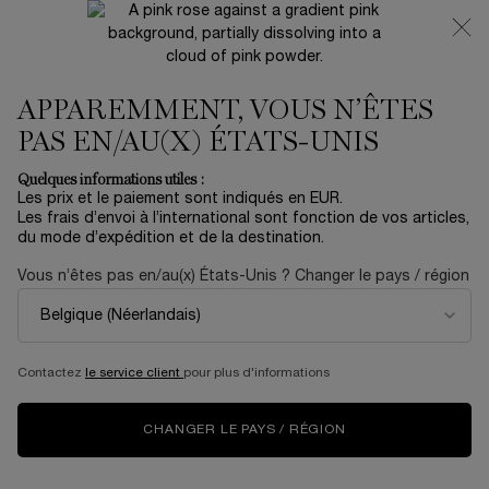
NOUVEAUTÉ 🍒 LA VIE EST BELLE VERY CHERRY |
RECEVEZ UNE TROUSSE LUXE ET UNE MINIATURE
OFFERTES POUR L’ACHAT D’UN FORMAT FULL-SIZE
APPAREMMENT, VOUS N’ÊTES
0
Mon
0 produit
panier
PAS EN/AU(X) ÉTATS-UNIS
Contenu principal
Accueil
Summer With Lancôme
Quelques informations utiles :
Les prix et le paiement sont indiqués en EUR.
GALATÉIS DOUCEUR
Les frais d’envoi à l’international sont fonction de vos articles,
du mode d’expédition et de la destination.
63,00 €
En stock
Vous n’êtes pas en/au(x) États-Unis ? Changer le pays / région
(15,75 €/100 ml.)
Sa formule émulsion lactée purifie la peau le matin et élimine
fond de teint, blush, maquillage des ...
En savoir plus
Contactez
le service client
pour plus d'informations
One size available:
400 ml
-
63,00 €
(15,75 €/100 ml.)
CHANGER LE PAYS / RÉGION
400 ml