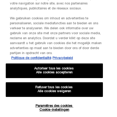
votre navigation sur notre site, avec nos partenaires
analytiques, publicitaires et de réseaux sociaux.
We gebruiken cookies om inhoud en advertenties te
personaliseren, sociale mediafuncties aan te bieden en ons
verkeer te analyseren. We delen ook informatie over uw
gebruik van onze site met onze partners voor sociale media,
reclame en analytics. Doordat u verder klikt op deze site
aanvaardt u het gebruik van cookies die het mogelijk maken
advertenties op maat aan te bieden door ons of door derde
partijen in opdracht van ons.
Politique de confidentialité
Privacybeleid
Autoriser tous les cookies
Alle cookies accepteren
Refuser tous les cookies
Alle cookies weigeren
Paramètres des cookies
Quantité
Cookie-instellingen
−
+
23,00 €
―
AJOUTER AU PANIER
DRAMA LI