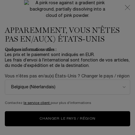
NOUVEAUTÉ 🍒 LA VIE EST BELLE VERY CHERRY |
RECEVEZ UNE TROUSSE LUXE ET UNE MINIATURE
OFFERTES POUR L’ACHAT D’UN FORMAT FULL-SIZE
APPAREMMENT, VOUS N’ÊTES
0
Mon
0 produit
panier
PAS EN/AU(X) ÉTATS-UNIS
Contenu principal
Accueil
Summer With Lancôme
Quelques informations utiles :
Les prix et le paiement sont indiqués en EUR.
DRAMA LIQUI-PENCIL
Les frais d’envoi à l’international sont fonction de vos articles,
du mode d’expédition et de la destination.
23,00 €
En stock
Vous n’êtes pas en/au(x) États-Unis ? Changer le pays / région
(958,33 €/50 g.)
L'eyeliner Drama Liqui-Pencil offre un résultat maquillage
ultra-pigmenté en un seul passage. Cet ey ...
En savoir plus
4.2
(6)
Rédiger un avis
Contactez
le service client
pour plus d'informations
Lire
6
avis.
Lien
CHANGER LE PAYS / RÉGION
sur
la
même