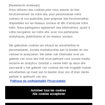
Par téléphone: +32 28 44 00 02 (9h00 - 17h00 | Lundi –
[Nederlands onderaan]
Vendredi)
Nous utilisons des cookies pour nous assurer du bon
Via e-mail
fonctionnement de notre site, pour personnaliser notre
contenu et nos publicités, pour proposer des fonctionnalités
disponibles sur les réseaux sociaux et afin d’analyser notre
INFORMATIONS SUR LE FABRICANT
trafic. Nous partageons également des informations, quant à
LANCOME PARIS
votre navigation sur notre site, avec nos partenaires
14, rue Royale - 75008 Paris France
analytiques, publicitaires et de réseaux sociaux.
Info.conso@be.lancome.com
We gebruiken cookies om inhoud en advertenties te
personaliseren, sociale mediafuncties aan te bieden en ons
verkeer te analyseren. We delen ook informatie over uw
Options d'achat
gebruik van onze site met onze partners voor sociale media,
reclame en analytics. Doordat u verder klikt op deze site
€ - BE (FR)
aanvaardt u het gebruik van cookies die het mogelijk maken
advertenties op maat aan te bieden door ons of door derde
partijen in opdracht van ons.
Politique de confidentialité
Privacybeleid
© Lancôme
Autoriser tous les cookies
Alle cookies accepteren