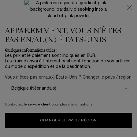
NOUVEAUTÉ 🍒 LA VIE EST BELLE VERY CHERRY |
RECEVEZ UNE TROUSSE LUXE ET UNE MINIATURE
OFFERTES POUR L’ACHAT D’UN FORMAT FULL-SIZE
APPAREMMENT, VOUS N’ÊTES
0
Mon
0 produit
panier
PAS EN/AU(X) ÉTATS-UNIS
Contenu principal
AUCUN RÉSULTAT TROUVÉ
Quelques informations utiles :
Les prix et le paiement sont indiqués en EUR.
Les frais d’envoi à l’international sont fonction de vos articles,
du mode d’expédition et de la destination.
NOUVEAU
ÉDITION
NOUV
LIMITÉE
Vous n’êtes pas en/au(x) États-Unis ? Changer le pays / région
Contactez
le service client
pour plus d'informations
CHANGER LE PAYS / RÉGION
LA VIE EST BELLE
COFFRET SOIN
CR
VERY CHERRY
RÉNERGIE H.C.F.
CO