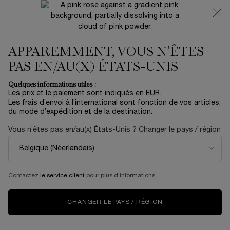
NOUVEAUTÉ 🍒 LA VIE EST BELLE VERY CHERRY |
RECEVEZ UNE TROUSSE LUXE ET UNE MINIATURE
OFFERTES POUR L’ACHAT D’UN FORMAT FULL-SIZE
APPAREMMENT, VOUS N’ÊTES
0
Mon
0 produit
panier
PAS EN/AU(X) ÉTATS-UNIS
Contenu principal
Accueil
OUTLET
Quelques informations utiles :
Les prix et le paiement sont indiqués en EUR.
COFFRET MASCARA HYPNÔSE
Les frais d’envoi à l’international sont fonction de vos articles,
du mode d’expédition et de la destination.
27,60 €
En stock
46,00 €
Ancien prix
Nouveau prix
Vous n’êtes pas en/au(x) États-Unis ? Changer le pays / région
Créez votre look idéal, du plus naturel au plus audacieux,
avec le coffret cadeau Hypnôse Eye Essent ...
En savoir
plus
Contactez
le service client
pour plus d'informations
NOUVEAU
CHANGER LE PAYS / RÉGION