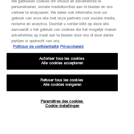
We gebruiken cookies om inhoud en advertenties te
CONTACTEZ-NOUS
personaliseren, sociale mediafuncties aan te bieden en ons
Nos services Lancôme sont à votre écoute. N'hésitez pas à
verkeer te analyseren. We delen ook informatie over uw
nous contacter :
gebruik van onze site met onze partners voor sociale media,
Par téléphone: +32 28 44 00 02 (9h00 - 17h00 | Lundi –
reclame en analytics. Doordat u verder klikt op deze site
Vendredi)
aanvaardt u het gebruik van cookies die het mogelijk maken
Via e-mail
advertenties op maat aan te bieden door ons of door derde
partijen in opdracht van ons.
Politique de confidentialité
Privacybeleid
INFORMATIONS SUR LE FABRICANT
LANCOME PARIS
Autoriser tous les cookies
14, rue Royale - 75008 Paris France
Alle cookies accepteren
Info.conso@be.lancome.com
Refuser tous les cookies
Alle cookies weigeren
Options d'achat
Paramètres des cookies
Quantité
€ - BE (FR)
Cookie-instellingen
−
+
27,60 €
―
AJOUTER AU PANIER
COFFRET
© Lancôme