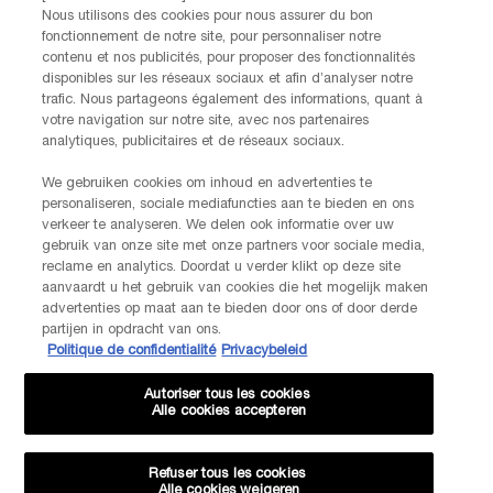
consentement à tout moment via le lien de désabonnement présent dans
Nous utilisons des cookies pour nous assurer du bon
nos communications électroniques. Pour en savoir plus sur le traitement
fonctionnement de notre site, pour personnaliser notre
de vos données et vos droits, consultez notre
Politique de confidentialité.
contenu et nos publicités, pour proposer des fonctionnalités
disponibles sur les réseaux sociaux et afin d’analyser notre
trafic. Nous partageons également des informations, quant à
JE M’INSCRIS
votre navigation sur notre site, avec nos partenaires
analytiques, publicitaires et de réseaux sociaux.
We gebruiken cookies om inhoud en advertenties te
CONTACTEZ-NOUS
personaliseren, sociale mediafuncties aan te bieden en ons
Nos services Lancôme sont à votre écoute. N'hésitez pas à
verkeer te analyseren. We delen ook informatie over uw
nous contacter :
gebruik van onze site met onze partners voor sociale media,
Par téléphone: +32 28 44 00 02 (9h00 - 17h00 | Lundi –
reclame en analytics. Doordat u verder klikt op deze site
Vendredi)
aanvaardt u het gebruik van cookies die het mogelijk maken
Via e-mail
advertenties op maat aan te bieden door ons of door derde
partijen in opdracht van ons.
Politique de confidentialité
Privacybeleid
INFORMATIONS SUR LE FABRICANT
LANCOME PARIS
Autoriser tous les cookies
14, rue Royale - 75008 Paris France
Alle cookies accepteren
Info.conso@be.lancome.com
Refuser tous les cookies
Alle cookies weigeren