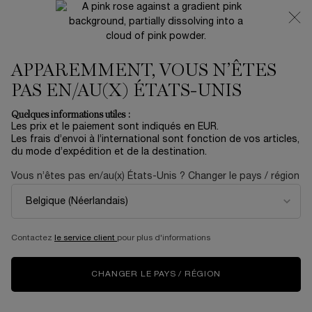
NOUVEAUTÉ 🍒 LA VIE EST BELLE VERY CHERRY |
RECEVEZ UNE TROUSSE LUXE ET UNE MINIATURE
OFFERTES POUR L’ACHAT D’UN FORMAT FULL-SIZE
APPAREMMENT, VOUS N’ÊTES
0
Mon
0 produit
panier
PAS EN/AU(X) ÉTATS-UNIS
Contenu principal
Accueil
OUTLET
Quelques informations utiles :
Les prix et le paiement sont indiqués en EUR.
COFFRET DUO MASCARA
Les frais d’envoi à l’international sont fonction de vos articles,
du mode d’expédition et de la destination.
MONSIEUR BIG
Vous n’êtes pas en/au(x) États-Unis ? Changer le pays / région
N/A
En stock
Offrez des cils volumineux avec deux mascaras Monsieur
Big en format vente dans ce coffret duo.
Contactez
le service client
pour plus d'informations
NOUVEAU
CHANGER LE PAYS / RÉGION
One size available:
Gift Set
-
N/A