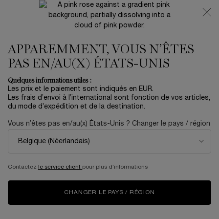
NOUVEAUTÉ 🍒 LA VIE EST BELLE VERY CHERRY |
RECEVEZ UNE TROUSSE LUXE ET UNE MINIATURE
OFFERTES POUR L’ACHAT D’UN FORMAT FULL-SIZE
APPAREMMENT, VOUS N’ÊTES
0
Mon
0 produit
panier
PAS EN/AU(X) ÉTATS-UNIS
Contenu principal
Accueil
Summer With Lancôme
Quelques informations utiles :
Les prix et le paiement sont indiqués en EUR.
BOCAGE DÉODORANT BILLE
Les frais d’envoi à l’international sont fonction de vos articles,
du mode d’expédition et de la destination.
34,00 €
En stock
Vous n’êtes pas en/au(x) États-Unis ? Changer le pays / région
(68,00 €/100 ml.)
Le déodorant-bille Bocage est doté d'une formule et d'une
bille qui permet d'appliquer la juste dose ...
En savoir plus
5.0
(3)
Rédiger un avis
Contactez
le service client
pour plus d'informations
Lire
3
avis.
Lien
CHANGER LE PAYS / RÉGION
sur
la
même