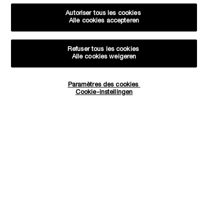
Autoriser tous les cookies
Alle cookies accepteren
Revenir à la page précédente
Refuser tous les cookies
Alle cookies weigeren
Paramètres des cookies
Quantité
Livraison offerte dès
3 échantillons
Essayez virtuellement
Cookie-instellingen
−
+
34,00 €
―
AJOUTER AU PANIER
BOCAGE D
60€ d'achat
offerts pour
les iconiques Lancôme
toute commande
Navigation de bas de page
(*)
Champ Obligatoire
Votre email
*